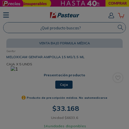
TÉRMINOS MÁS BUSCADOS
1
.
Protector Solar
¿Qué producto buscas?
2
.
Proteina
3
.
Shampoo
VENTA BAJO FORMULA MÉDICA
Genfar
4
.
Savvy
MELOXICAM GENFAR AMPOLLA 15 MG/1.5 ML
CAJA
X 5 UNDS
Presentación producto
Caja
Producto de prescripción médica. No automedicarse
$
33
.
168
Unidad
$
6633
,
6
14
unidades disponibles