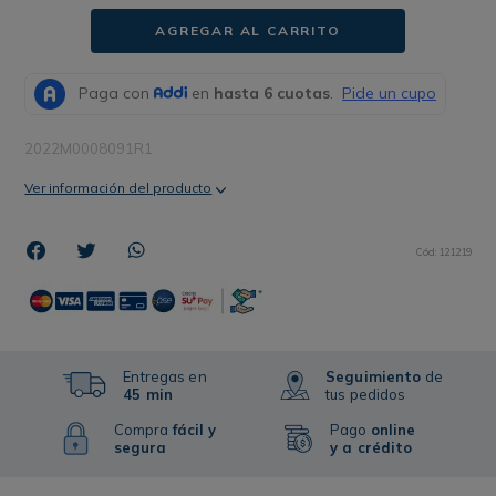
AGREGAR AL CARRITO
2022M0008091R1
Ver información del producto
Cód
:
121219
Entregas en
Seguimiento
de
45 min
tus pedidos
Compra
fácil y
Pago
online
segura
y a crédito