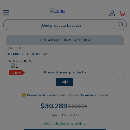
TÉRMINOS MÁS BUSCADOS
¿Qué producto buscas?
1
.
Protector Solar
2
.
Shampoo
VENTA BAJO FORMULA MÉDICA
3
.
Proteina
Helmintrel
4
.
Savvy
HELMINTREL TABLETAS
CAJA
X 6 UNDS
Presentación producto
-
10 %
Caja
Producto de prescripción médica. No automedicarse
$
30
.
289
$
33
.
654
Unidad
$
5048
,
17
100
unidades disponibles