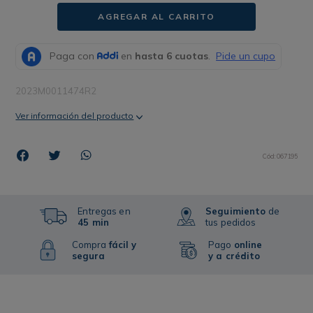
AGREGAR AL CARRITO
2023M0011474R2
Ver información del producto
Cód
:
067195
Entregas en
Seguimiento
de
45 min
tus pedidos
Compra
fácil y
Pago
online
segura
y a crédito