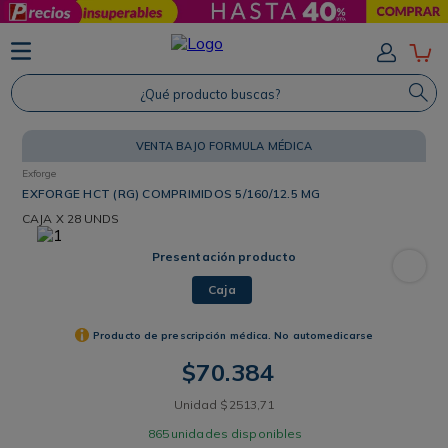
TÉRMINOS MÁS BUSCADOS
1
.
Protector Solar
¿Qué producto buscas?
2
.
Shampoo
VENTA BAJO FORMULA MÉDICA
3
.
Proteina
Exforge
4
.
Savvy
EXFORGE HCT (RG) COMPRIMIDOS 5/160/12.5 MG
CAJA
X 28 UNDS
Presentación producto
Caja
Producto de prescripción médica. No automedicarse
$
70
.
384
Unidad
$
2513
,
71
865
unidades disponibles