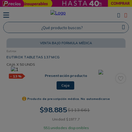
TÉRMINOS MÁS BUSCADOS
1
.
Protector Solar
¿Qué producto buscas?
2
.
Proteina
VENTA BAJO FORMULA MÉDICA
3
.
Shampoo
Eutirox
4
.
Savvy
EUTIROX TABLETAS 137 MCG
CAJA
X 50 UNDS
Presentación producto
-
13 %
Caja
Producto de prescripción médica. No automedicarse
$
98
.
885
$
113
.
661
Unidad
$
1977
,
7
551
unidades disponibles