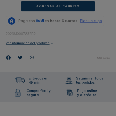
AGREGAR AL CARRITO
2023M0007832R2
Ver información del producto
Cód
:
203189
Entregas en
Seguimiento
de
45 min
tus pedidos
Compra
fácil y
Pago
online
segura
y a crédito