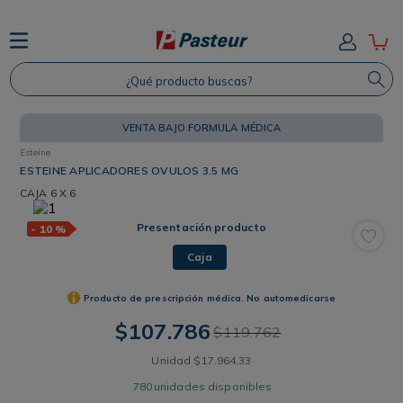
TÉRMINOS MÁS BUSCADOS
¿Qué producto buscas?
1
.
Protector Solar
2
.
Shampoo
VENTA BAJO FORMULA MÉDICA
3
.
Proteina
Esteine
4
.
Savvy
ESTEINE APLICADORES OVULOS 3.5 MG
CAJA
6 X 6
Presentación producto
-
10 %
Caja
Producto de prescripción médica. No automedicarse
$
107
.
786
$
119
.
762
Unidad
$
17
.
964
,
33
780
unidades disponibles