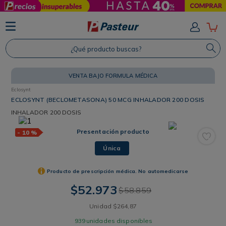
TÉRMINOS MÁS BUSCADOS
1
.
Protector Solar
¿Qué producto buscas?
2
.
Shampoo
3
.
Proteina
VENTA BAJO FORMULA MÉDICA
Eclosynt
4
.
Savvy
ECLOSYNT (BECLOMETASONA) 50 MCG INHALADOR 200 DOSIS
INHALADOR
200 DOSIS
Presentación producto
-
10 %
Única
Producto de prescripción médica. No automedicarse
$
52
.
973
$
58
.
859
Unidad
$
264
,
87
939
unidades disponibles