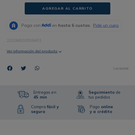
AGREGAR AL CARRITO
2020M0009084R1
Ver información del producto
Cód
:
842046
Entregas en
Seguimiento
de
45 min
tus pedidos
Compra
fácil y
Pago
online
segura
y a crédito