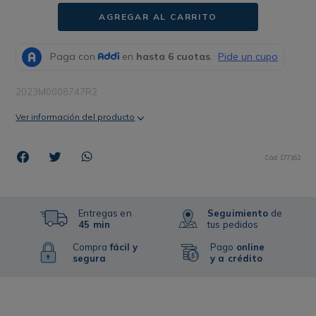
AGREGAR AL CARRITO
2023M0008747R2
Ver información del producto
Cód
:
177162
Entregas en
Seguimiento
de
45 min
tus pedidos
Compra
fácil y
Pago
online
segura
y a crédito