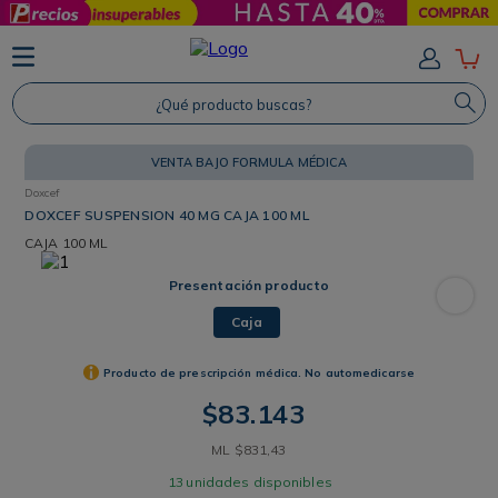
TÉRMINOS MÁS BUSCADOS
1
.
Protector Solar
¿Qué producto buscas?
2
.
Proteina
VENTA BAJO FORMULA MÉDICA
3
.
Shampoo
Doxcef
4
.
Savvy
DOXCEF SUSPENSION 40 MG CAJA 100 ML
CAJA
100 ML
Presentación producto
Caja
Producto de prescripción médica. No automedicarse
$
83
.
143
ML
$
831
,
43
13
unidades disponibles