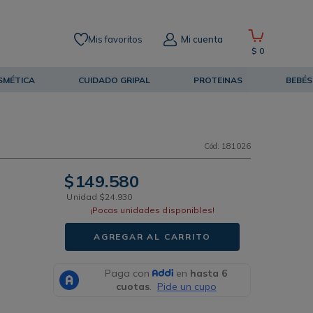
Mis favoritos
Mi cuenta
$
0
SMÉTICA
CUIDADO GRIPAL
PROTEINAS
BEBÉS
Cód
:
181026
$
149
.
580
Unidad
$
24
.
930
¡Pocas unidades disponibles!
AGREGAR AL CARRITO