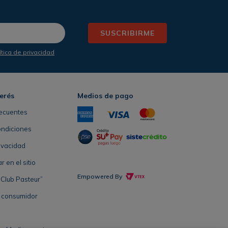
SUSCRIBIRME
ítica de privacidad
terés
Medios de pago
ecuentes
ondiciones
rivacidad
en el sitio
Empowered By
Club Pasteur”
l consumidor