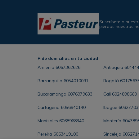
Suscríbete a nuestr
pierdas nuestras n
Pide domicilios en tu ciudad
Armenia
6067362626
Antioquia
60444
Barranquilla
6054010091
Bogotá
6017563
Bucaramanga
6076979633
Cali
6024898660
Cartagena
6056940140
Ibague
60827703
Manizales
6068968340
Montería
604789
Pereira
6063419100
Sincelejo
605271