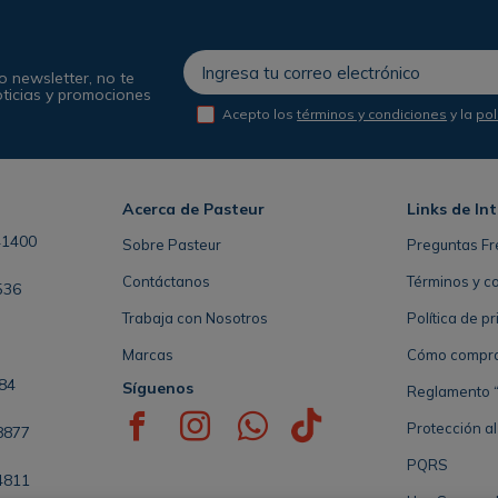
o newsletter, no te
oticias y promociones
Acepto los
términos y condiciones
y la
pol
Acerca de Pasteur
Links de In
41400
Sobre Pasteur
Preguntas Fr
Contáctanos
Términos y c
536
Trabaja con Nosotros
Política de p
Marcas
Cómo comprar 
84
Síguenos
Reglamento “
Protección a
8877
PQRS
4811