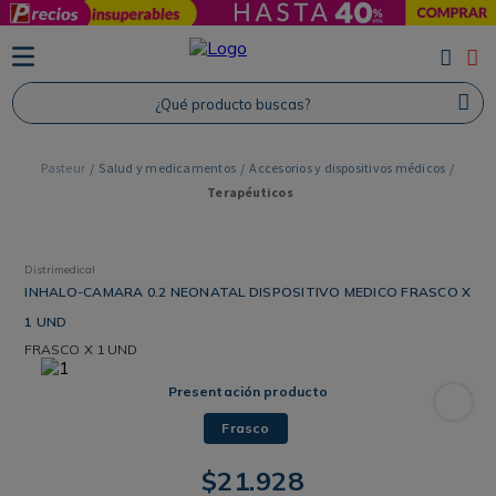
TÉRMINOS MÁS BUSCADOS
1
.
Protector Solar
¿Qué producto buscas?
2
.
Proteina
3
.
Shampoo
Salud y medicamentos
Accesorios y dispositivos médicos
Terapéuticos
4
.
Savvy
Distrimedical
INHALO-CAMARA 0.2 NEONATAL DISPOSITIVO MEDICO FRASCO X
1 UND
FRASCO
X 1 UND
Presentación producto
Frasco
$
21
.
928