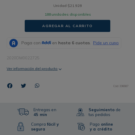
Unidad
$
21
.
928
188
unidades disponibles
AGREGAR AL CARRITO
2020DM0022725
Ver información del producto
Cód
:
336687
Entregas en
Seguimiento
de
45 min
tus pedidos
Compra
fácil y
Pago
online
segura
y a crédito