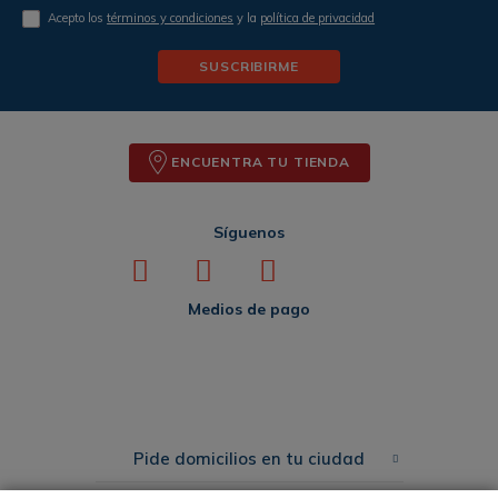
Acepto los
términos y condiciones
y la
política de privacidad
SUSCRIBIRME
ENCUENTRA TU TIENDA
Síguenos
Medios de pago
Pide domicilios en tu ciudad