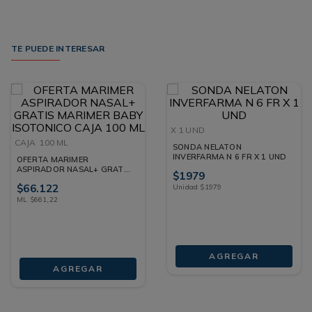
TE PUEDE INTERESAR
X 1 UND
CAJA
100 ML
SONDA NELATON
INVERFARMA N 6 FR X 1 UND
OFERTA MARIMER
ASPIRADOR NASAL+ GRATIS
$
1979
MARIMER BABY ISOTONICO
$
66
.
122
Unidad
$
1979
CAJA 100 ML
ML
$
661
,
22
AGREGAR
AGREGAR