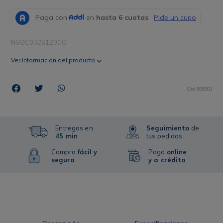
NSOC0326120CO
Ver información del producto
Cód
:
839001
Entregas en
Seguimiento
de
45 min
tus pedidos
Compra
fácil y
Pago
online
segura
y a crédito