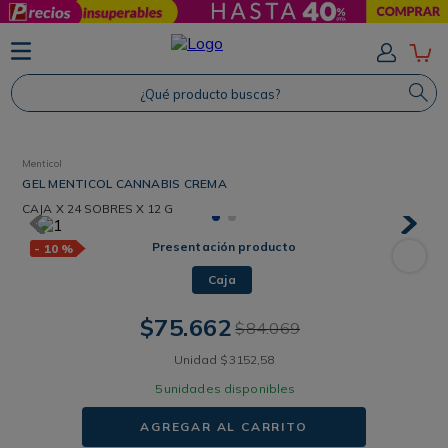
TÉRMINOS MÁS BUSCADOS
1
.
Protector Solar
¿Qué producto buscas?
2
.
Shampoo
3
.
Proteina
Menticol
4
.
Savvy
GEL MENTICOL CANNABIS CREMA
CAJA
X 24 SOBRES X 12 G
Presentación producto
-
10 %
Caja
$
75
.
662
$
84
.
069
Unidad
$
3152
,
58
5
unidades disponibles
AGREGAR AL CARRITO