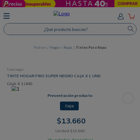
TÉRMINOS MÁS BUSCADOS
1
.
Protector Solar
¿Qué producto buscas?
2
.
Shampoo
3
.
Proteina
Hogar
Ropa
Tintes Para Ropa
4
.
Savvy
Tinte hogar
TINTE HOGAR FRIO SUPER NEGRO CAJA X 1 UND
CAJA
X 1 UND
Presentación producto
Caja
$
13
.
660
Unidad
$
13
.
660
28
unidades disponibles