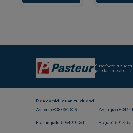
Suscríbete a nuestr
pierdas nuestras n
Pide domicilios en tu ciudad
Armenia
6067362626
Antioquia
60444
Barranquilla
6054010091
Bogotá
6017563