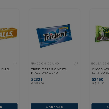
FRACCION
X 1 UND
BOLSA
22 
Y MIEL
TRIDENT 5S 8.5 G MENTA
CHOCOLATI
FRACCION X 1 UND
SURTIDO BO
$
2321
$
2450
G
$
273
,
06
G
$
111
,
36
R
AGREGAR