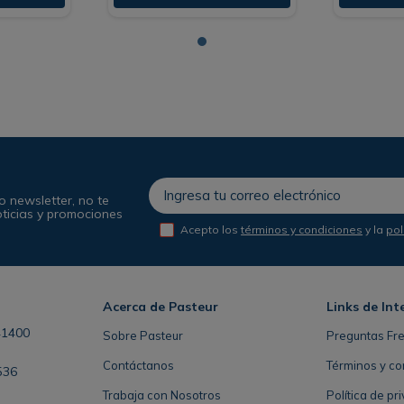
o newsletter, no te
oticias y promociones
Acepto los
términos y condiciones
y la
pol
Acerca de Pasteur
Links de Int
41400
Sobre Pasteur
Preguntas Fr
Contáctanos
Términos y co
536
Trabaja con Nosotros
Política de pr