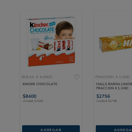
BOLSA
X 4 UNDS
FRACCION
X 1 UND
KINDER CHOCOLATE
HALLS BARRA LIMON 
FRACCION X 1 UND
$
8400
$
2756
Unidad
$
2100
Unidad
$
2756
AGREGAR
AGREGA