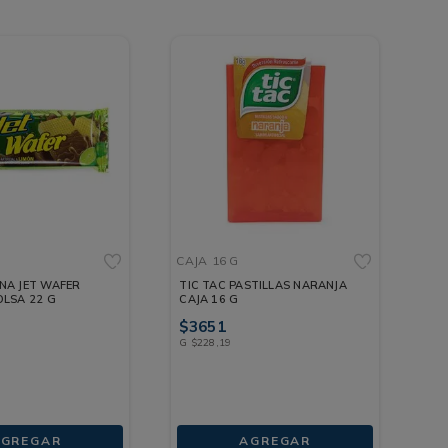
G
CAJA
16 G
NA JET WAFER
TIC TAC PASTILLAS NARANJA
LSA 22 G
CAJA 16 G
$
3651
G
$
228
,
19
AGREGAR
AGREGAR