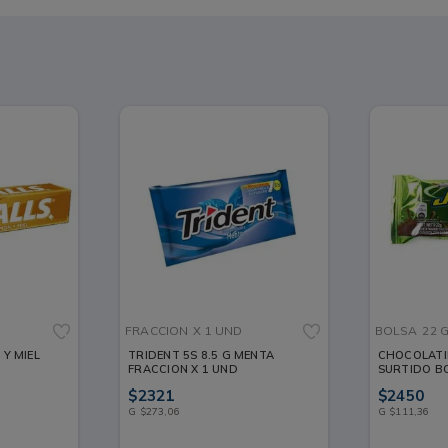
FRACCION
X 1 UND
BOLSA
22 
Y MIEL
TRIDENT 5S 8.5 G MENTA
CHOCOLATI
FRACCION X 1 UND
SURTIDO BO
$
2321
$
2450
G
$
273
,
06
G
$
111
,
36