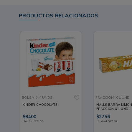
PRODUCTOS RELACIONADOS
BOLSA
X 4 UNDS
FRACCION
X 1 UND
KINDER CHOCOLATE
HALLS BARRA LIMON 
FRACCION X 1 UND
$
8400
$
2756
Unidad
$
2100
Unidad
$
2756