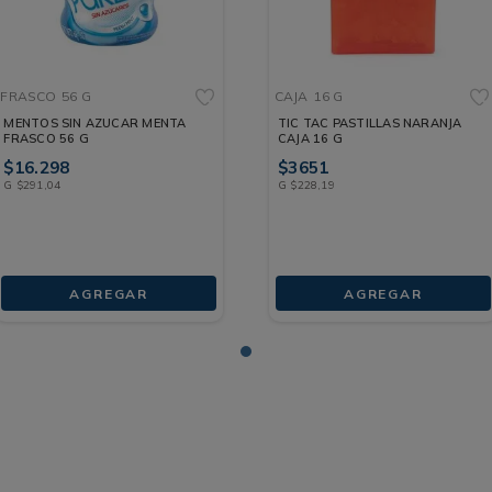
FRASCO
56 G
CAJA
16 G
MENTOS SIN AZUCAR MENTA
TIC TAC PASTILLAS NARANJA
FRASCO 56 G
CAJA 16 G
$
16
.
298
$
3651
G
$
291
,
04
G
$
228
,
19
AGREGAR
AGREGAR