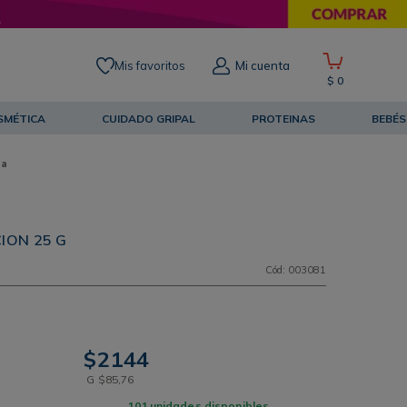
Mis favoritos
Mi cuenta
$
0
SMÉTICA
CUIDADO GRIPAL
PROTEINAS
BEBÉS
ía
ION 25 G
Cód
:
003081
$
2144
G
$
85
,
76
101
unidades disponibles