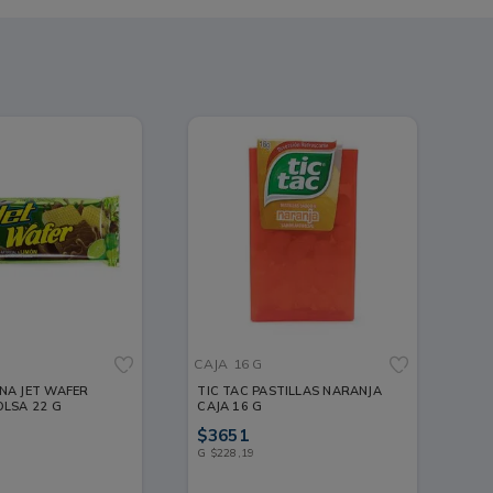
G
CAJA
16 G
NA JET WAFER
TIC TAC PASTILLAS NARANJA
LSA 22 G
CAJA 16 G
$
3651
G
$
228
,
19