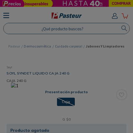
TÉRMINOS MÁS BUSCADOS
1
.
Protector Solar
¿Qué producto buscas?
2
.
Shampoo
3
.
Proteina
Dermocosmética
Cuidado corporal
Jabones Y Limpiadores
4
.
Savvy
Soyl
SOYL SYNDET LIQUIDO CAJA 240 G
CAJA
240 G
Presentación producto
Caja
G
$
0
Producto agotado