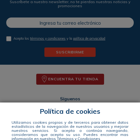
Suscríbete a nuestro newsletter, no te pierdas nuestras noticias y
promociones
Acepto los
términos y condiciones
y la
política de privacidad
SUSCRIBIRME
ENCUENTRA TU TIENDA
Síguenos
Política de cookies
Medios de pago
Utilizamos cookies propias y de terceros para obtener datos
estadísticos de la navegación de nuestros usuarios y mejorar
nuestros servicios. Si acepta o continúa navegando,
consideramos que acepta su uso.
Puedes encontrar mas
información en nuestros
Términos y Condiciones