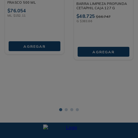
FRASCO 500 ML
BARRA LIMPIEZA PROFUNDA
CETAPHIL CAJA 127 G
$
76
.
054
$
48
.
725
ML
$
152
,
11
$
66
.
747
G
$
383
,
66
AGREGAR
AGREGAR