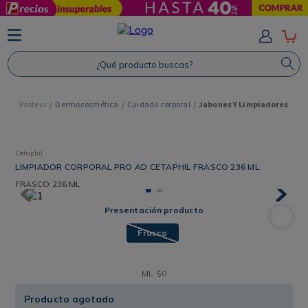
TÉRMINOS MÁS BUSCADOS
1
.
Protector Solar
¿Qué producto buscas?
2
.
Shampoo
3
.
Proteina
Dermocosmética
Cuidado corporal
Jabones Y Limpiadores
4
.
Savvy
Cetaphil
LIMPIADOR CORPORAL PRO AD CETAPHIL FRASCO 236 ML
FRASCO
236 ML
Presentación producto
Frasco
ML
$
0
Producto agotado