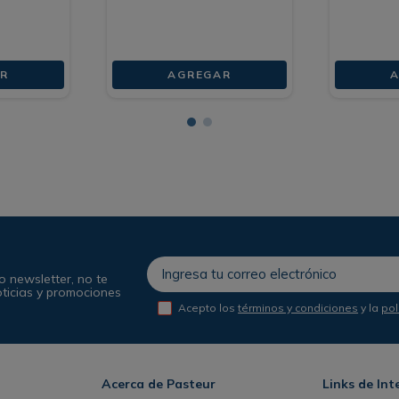
R
AGREGAR
A
o newsletter, no te
oticias y promociones
Acepto los
términos y condiciones
y la
pol
Acerca de Pasteur
Links de Int