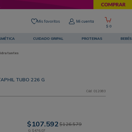
Mis favoritos
Mi cuenta
$
0
SMÉTICA
CUIDADO GRIPAL
PROTEINAS
BEBÉS
idratantes
APHIL TUBO 226 G
Cód
:
012083
$
107
.
592
$
126
.
579
G
$
476
,
07