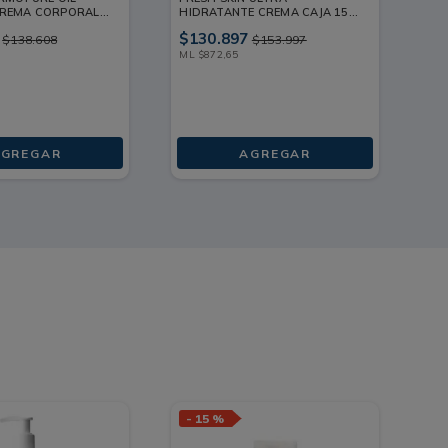
REMA CORPORAL
HIDRATANTE CREMA CAJA 150
UN
ML
ML
50
$
130
.
897
$
8
$
138
.
608
$
153
.
997
ML
$
872
,
65
G
$
GREGAR
AGREGAR
-
15 %
-