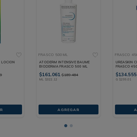
FRASCO
500 ML
FRASCO
45
 LOCION
ATODERM INTENSIVE BAUME
UREASKIN 
BIODERMA FRASCO 500 ML
FRASCO 45
$
161
.
061
$
134
.
555
9
$
189
.
484
ML
$
322
,
12
G
$
299
,
01
R
AGREGAR
A