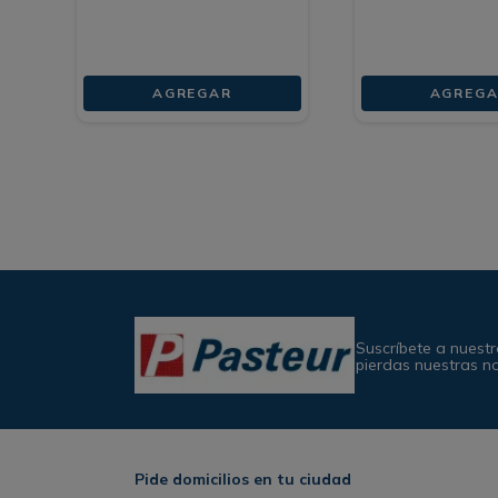
AGREGAR
AGREGA
Suscríbete a nuestr
pierdas nuestras n
Pide domicilios en tu ciudad