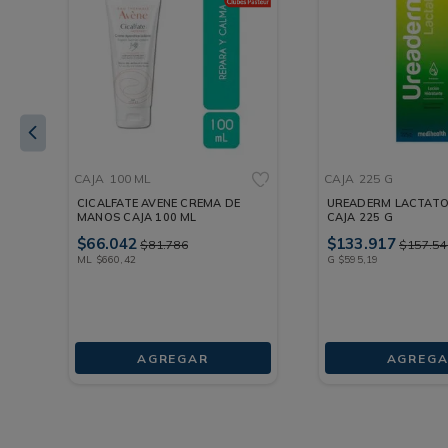
CAJA
100 ML
CAJA
225 G
CICALFATE AVENE CREMA DE
UREADERM LACTATO
MANOS CAJA 100 ML
CAJA 225 G
$
66
.
042
$
133
.
917
$
81
.
786
$
157
.
54
ML
$
660
,
42
G
$
595
,
19
AGREGAR
AGREGA