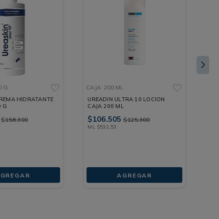
0 G
CAJA
200 ML
CA
CREMA HIDRATANTE
UREADIN ULTRA 10 LOCION
UR
0 G
CAJA 200 ML
EX
ML
$
106
.
505
$
7
$
158
.
300
$
125
.
300
ML
$
532
,
53
ML
GREGAR
AGREGAR