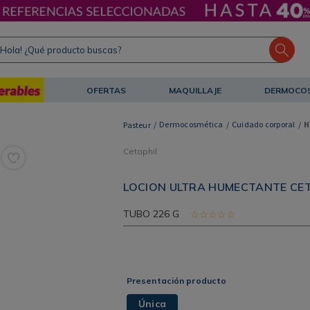
ola! ¿Qué producto buscas?
OFERTAS
MAQUILLAJE
DERMOCO
Dermocosmética
Cuidado corporal
H
Cetaphil
LOCION ULTRA HUMECTANTE CET
TUBO
226 G
☆
☆
☆
☆
☆
Presentación producto
Única