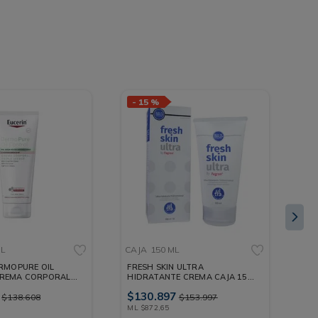
-
15 %
-
ML
CAJA
150 ML
PO
RMOPURE OIL
FRESH SKIN ULTRA
HY
REMA CORPORAL
HIDRATANTE CREMA CAJA 150
UN
ML
ML
50
$
130
.
897
$
8
$
138
.
608
$
153
.
997
ML
$
872
,
65
G
$