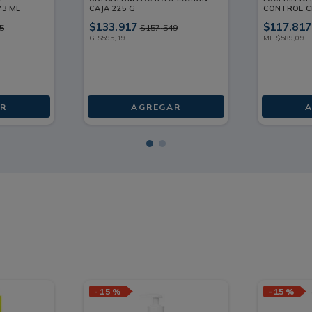
73 ML
CAJA 225 G
CONTROL C
TUBO 200 
$
133
.
917
$
117
.
817
5
$
157
.
549
G
$
595
,
19
ML
$
589
,
09
R
AGREGAR
A
-
15 %
-
15 %