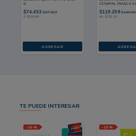
G
CETAPHIL FRASCO 4
$
74
.
453
$
119
.
259
$
97
.
323
$
140
.
30
G
$
930
,
66
ML
$
252
,
13
AGREGAR
AGREGA
TE PUEDE INTERESAR
-
19 %
-
15 %