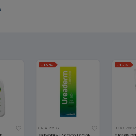
G
-
15 %
-
15 %
CAJA
225 G
TUBO
200 
E
UREADERM LACTATO LOCION
EUCERIN DE