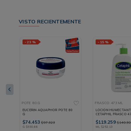
VISTO RECIENTEMENTE
-
23 %
-
15 %
POTE
80 G
FRASCO
473 ML
EUCERIN AQUAPHOR POTE 80
LOCION HUMECTANT
G
CETAPHIL FRASCO 4
$
74
.
453
$
119
.
259
$
97
.
323
$
140
.
30
G
$
930
,
66
ML
$
252
,
13