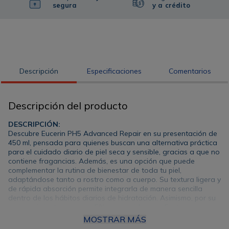
segura
y a crédito
Descripción
Especificaciones
Comentarios
Descripción del producto
DESCRIPCIÓN:
Descubre Eucerin PH5 Advanced Repair en su presentación de
450 ml, pensada para quienes buscan una alternativa práctica
para el cuidado diario de piel seca y sensible, gracias a que no
contiene fragancias. Además, es una opción que puede
complementar la rutina de bienestar de toda tu piel,
adaptándose tanto a rostro como a cuerpo. Su textura ligera y
de rápida absorción permite integrarla de manera sencilla
dentro de los hábitos diarios de hidratación. Asimismo, por su
enriquecimiento con urea 5% y ceramidas con Factores
Naturales de Hidratación (FNH), aporta humectación profunda
MOSTRAR MÁS
y puede favorecer la protección de la barrera cutánea,