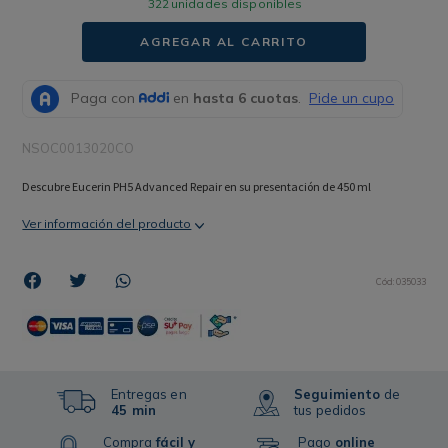
322
unidades disponibles
AGREGAR AL CARRITO
NSOC0013020CO
Descubre Eucerin PH5 Advanced Repair en su presentación de 450 ml
Ver información del producto
Cód
:
035033
Entregas en
Seguimiento
de
45 min
tus pedidos
Compra
fácil y
Pago
online