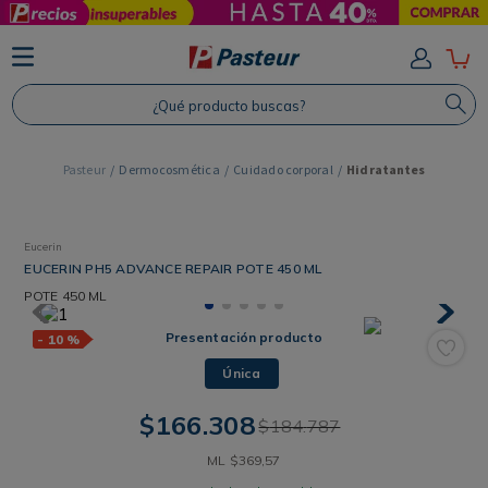
TÉRMINOS MÁS BUSCADOS
1
.
Protector Solar
¿Qué producto buscas?
2
.
Proteina
3
.
Shampoo
Dermocosmética
Cuidado corporal
Hidratantes
4
.
Savvy
Eucerin
EUCERIN PH5 ADVANCE REPAIR POTE 450 ML
POTE
450 ML
Presentación producto
-
10 %
Única
$
166
.
308
$
184
.
787
ML
$
369
,
57