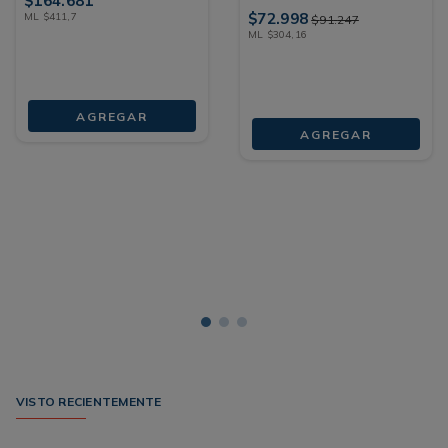
$
164
.
681
$
72
.
998
ML
$
411
,
7
$
91
.
247
ML
$
304
,
16
AGREGAR
AGREGAR
VISTO RECIENTEMENTE