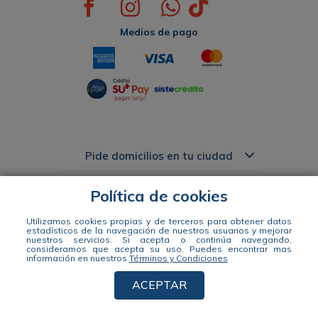
Medios de pago
Pide domicilios en tu ciudad
Acerca de Pasteur
Política de cookies
Links de Interés
Utilizamos cookies propias y de terceros para obtener datos
estadísticos de la navegación de nuestros usuarios y mejorar
nuestros servicios. Si acepta o continúa navegando,
consideramos que acepta su uso.
Puedes encontrar mas
información en nuestros
Términos y Condiciones
Distribuidora Pasteur S.A. Nit 890941663-1 Dir: Calle 49 #57-35 tel: 604
444 14 00 WhatsApp +57 311 344 2964
ACEPTAR
© 2021 Distribuidora Pasteur S.A. Todos los derechos reservados Empowered By