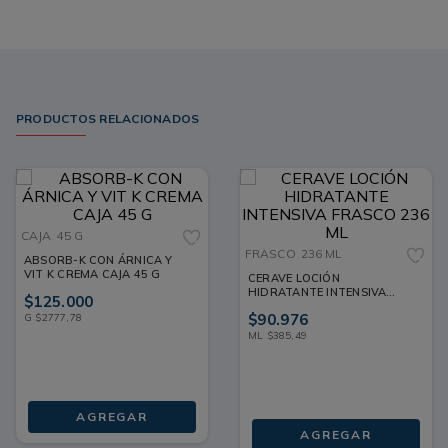
ayudando a que la piel se sienta más flexible y cuidada. Pide
en línea tu Eucerin PH5 Advanced Repair para que no falte en
tu rutina. ¡Nosotros nos encargamos de llevarlo hasta ti!
PRODUCTOS RELACIONADOS
CAJA
45 G
FRASCO
236 ML
ABSORB-K CON ÁRNICA Y
VIT K CREMA CAJA 45 G
CERAVE LOCIÓN
HIDRATANTE INTENSIVA
$
125
.
000
FRASCO 236 ML
$
90
.
976
G
$
2777
,
78
ML
$
385
,
49
AGREGAR
AGREGAR