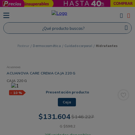
TÉRMINOS MÁS BUSCADOS
1
.
Protector Solar
¿Qué producto buscas?
2
.
Proteina
3
.
Shampoo
Dermocosmética
Cuidado corporal
Hidratantes
4
.
Savvy
Acuanova
ACUANOVA CARE CREMA CAJA 220 G
CAJA
220 G
Presentación producto
-
10 %
Caja
$
131
.
604
$
146
.
227
G
$
598
,
2
205
unidades disponibles