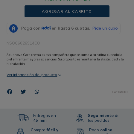
AGREGAR AL CARRITO
NSOC6026914CO
Acuanova Care crema es esa compañera que se suma a tu rutina cuando la 
piel enfrenta mayores exigencias. Su propósito es mantener la elasticidad y la 
hidratación
Ver información del producto
Cód
:
049008
Entregas en
Seguimiento
de
45 min
tus pedidos
Compra
fácil y
Pago
online