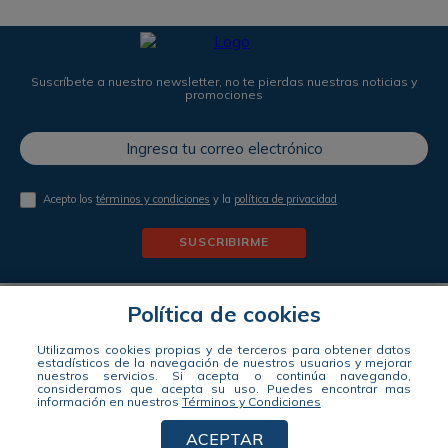
Suscríbete a nuestro newsletter, no te pierdas nuestras noticias y
promociones
Acepto los
términos y condiciones
y la
política de privacidad
SUSCRIBIRME
Política de cookies
ENCUENTRA TU TIENDA
Utilizamos cookies propias y de terceros para obtener datos
estadísticos de la navegación de nuestros usuarios y mejorar
nuestros servicios. Si acepta o continúa navegando,
consideramos que acepta su uso.
Puedes encontrar mas
Síguenos
información en nuestros
Términos y Condiciones
ACEPTAR