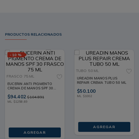
peso. Brinda ese impulso adicional que favorece la flexibilidad
y contribuye a que la piel luzca con mejor aspecto. Puedes
pedir la crema Acuanova Care en línea a través de Pasteur y
recibirla en casa en poco tiempo. ¡Una manera práctica y
segura de tener tus productos siempre a la mano con total
confianza!
PRODUCTOS RELACIONADOS
-
10 %
TUBO
50 ML
FRASCO
75 ML
UREADIN MANOS PLUS
REPAIR CREMA TUBO 50 ML
EUCERIN ANTI PIGMENTO
CREMA DE MANOS SPF 30
$
50
.
100
FRASCO 75 ML
$
94
.
402
ML
$
1002
$
104
.
891
ML
$
1258
,
69
AGREGAR
AGREGAR