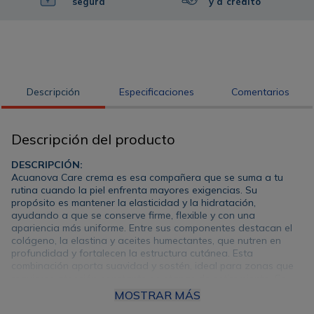
segura
y a crédito
Descripción
Especificaciones
Comentarios
Descripción del producto
DESCRIPCIÓN:
Acuanova Care crema es esa compañera que se suma a tu
rutina cuando la piel enfrenta mayores exigencias. Su
propósito es mantener la elasticidad y la hidratación,
ayudando a que se conserve firme, flexible y con una
apariencia más uniforme. Entre sus componentes destacan el
colágeno, la elastina y aceites humectantes, que nutren en
profundidad y fortalecen la estructura cutánea. Esta
combinación aporta suavidad y sostén, ideal para zonas que
requieren atención constante en etapas de estiramiento. Se
adapta con facilidad a distintos tipos de piel, especialmente en
MOSTRAR MÁS
momentos de cambio como el embarazo o variaciones de