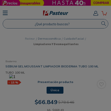
TÉRMINOS MÁS BUSCADOS
1
.
Protector Solar
¿Qué producto buscas?
2
.
Shampoo
3
.
Proteina
Dermocosmética
Cuidado Facial
Limpiadores Y Desmaquillantes
4
.
Savvy
Bioderma
SEBIUM GEL MOUSSANT LIMPIADOR BIODERMA TUBO 100 ML
TUBO
100 ML
Presentación producto
-
15 %
Única
$
66
.
849
$
78
.
646
ML
$
668
,
49