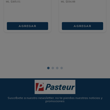
ML
$
165
,
01
ML
$
334
,
66
AGREGAR
AGREGAR
Suscríbete a nuestro newsletter, no te pierdas nuestras noticias y
promociones