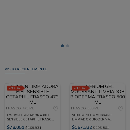
VISTO RECIENTEMENTE
-
29 %
-
15 %
FRASCO
473 ML
FRASCO
500 ML
LOCION LIMPIADORA PIEL
SEBIUM GEL MOUSSANT
SENSIBLE CETAPHIL FRASCO
LIMPIADOR BIODERMA
473 ML
FRASCO 500 ML
$
78
.
051
$
167
.
332
$
109
.
931
$
196
.
861