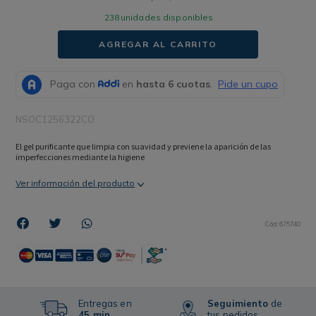
238
unidades disponibles
AGREGAR AL CARRITO
NSOC1256322CO
El gel purificante que limpia con suavidad y previene la aparición de las 
imperfecciones mediante la higiene
Ver información del producto
Cód
:
675740
Entregas en
Seguimiento
de
45 min
tus pedidos