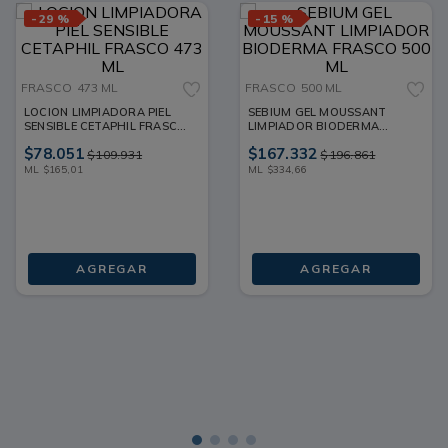
-
29 %
-
15 %
FRASCO
473 ML
FRASCO
500 ML
LOCION LIMPIADORA PIEL
SEBIUM GEL MOUSSANT
SENSIBLE CETAPHIL FRASCO
LIMPIADOR BIODERMA
473 ML
FRASCO 500 ML
$
78
.
051
$
167
.
332
$
109
.
931
$
196
.
861
ML
$
165
,
01
ML
$
334
,
66
AGREGAR
AGREGAR