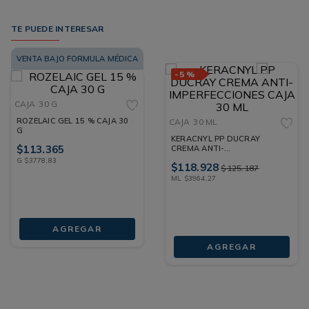
TE PUEDE INTERESAR
VENTA BAJO FORMULA MÉDICA
-
5 %
CAJA
30 G
ROZELAIC GEL 15 % CAJA 30
CAJA
30 ML
G
KERACNYL PP DUCRAY
$
113
.
365
CREMA ANTI-
IMPERFECCIONES CAJA 30
G
$
3778
,
83
$
118
.
928
$
125
.
187
ML
ML
$
3964
,
27
AGREGAR
AGREGAR