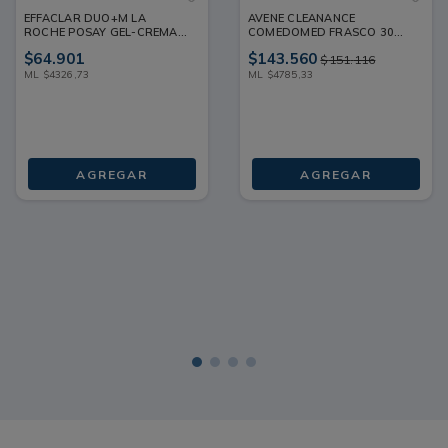
EFFACLAR DUO+M LA
AVENE CLEANANCE
ROCHE POSAY GEL-CREMA
COMEDOMED FRASCO 30
FRASCO 15 ML
ML
$
64
.
901
$
143
.
560
$
151
.
116
ML
$
4326
,
73
ML
$
4785
,
33
AGREGAR
AGREGAR