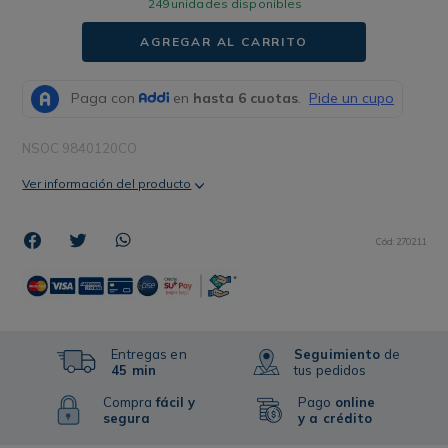
249
unidades disponibles
AGREGAR AL CARRITO
NSOC 9840120CO
Ver información del producto
Cód
:
270211
Entregas en
Seguimiento
de
45 min
tus pedidos
Compra
fácil y
Pago
online
segura
y a crédito