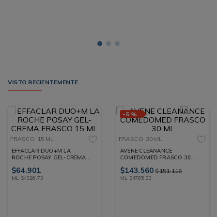
VISTO RECIENTEMENTE
-
5 %
FRASCO
15 ML
FRASCO
30 ML
EFFACLAR DUO+M LA
AVENE CLEANANCE
ROCHE POSAY GEL-CREMA
COMEDOMED FRASCO 30
FRASCO 15 ML
ML
$
64
.
901
$
143
.
560
$
151
.
116
ML
$
4326
,
73
ML
$
4785
,
33