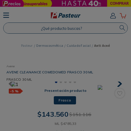
TÉRMINOS MÁS BUSCADOS
1
.
Protector Solar
¿Qué producto buscas?
2
.
Shampoo
3
.
Proteina
Dermocosmética
Cuidado Facial
Anti Acné
4
.
Savvy
Avene
AVENE CLEANANCE COMEDOMED FRASCO 30 ML
FRASCO
30 ML
Presentación producto
-
5 %
Frasco
$
143
.
560
$
151
.
116
ML
$
4785
,
33