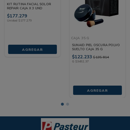
KIT RUTINA FACIAL SOLOR
REPAIR CAJA X 3 UND
$
177
.
279
Unidad
$
177
.
279
CAJA
35 G
SUNAID PIEL OSCURA POLVO
SUELTO CAJA 35 G
AGREGAR
$
122
.
233
$
135
.
814
G
$
3492
,
37
AGREGAR