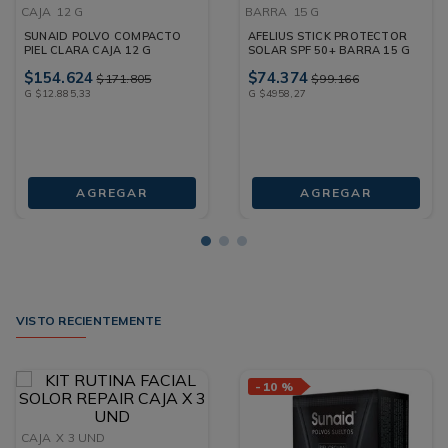
CAJA
12 G
BARRA
15 G
SUNAID POLVO COMPACTO
AFELIUS STICK PROTECTOR
PIEL CLARA CAJA 12 G
SOLAR SPF 50+ BARRA 15 G
$
154
.
624
$
74
.
374
$
171
.
805
$
99
.
166
G
$
12
.
885
,
33
G
$
4958
,
27
AGREGAR
AGREGAR
VISTO RECIENTEMENTE
-
10 %
CAJA
X 3 UND