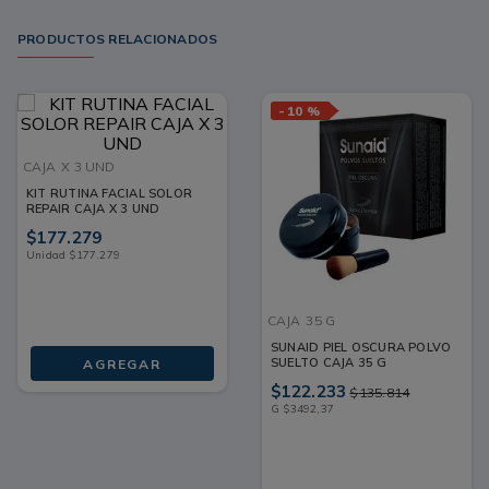
PRODUCTOS RELACIONADOS
-
10 %
CAJA
X 3 UND
KIT RUTINA FACIAL SOLOR
REPAIR CAJA X 3 UND
$
177
.
279
Unidad
$
177
.
279
CAJA
35 G
SUNAID PIEL OSCURA POLVO
SUELTO CAJA 35 G
AGREGAR
$
122
.
233
$
135
.
814
G
$
3492
,
37