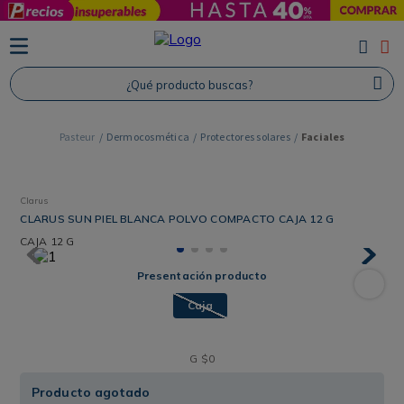
TÉRMINOS MÁS BUSCADOS
1
.
Protector Solar
¿Qué producto buscas?
2
.
Proteina
3
.
Shampoo
Dermocosmética
Protectores solares
Faciales
4
.
Savvy
Clarus
CLARUS SUN PIEL BLANCA POLVO COMPACTO CAJA 12 G
CAJA
12 G
Presentación producto
Caja
G
$
0
Producto agotado