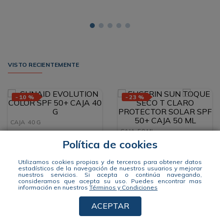
VISTO RECIENTEMENTE
-
10 %
-
23 %
CAJA
40 G
CAJA
50 ML
SUNAID EVOLUTION COLOR
SPF 50+ CAJA 40 G
Política de cookies
EUCERIN SUN TOQUE SECO T
CLARO PROTECTOR SOLAR
$
161
.
884
$
179
.
871
SPF 50+ CAJA 50 ML
Utilizamos cookies propias y de terceros para obtener datos
$
114
.
287
G
$
4047
,
1
$
149
.
394
estadísticos de la navegación de nuestros usuarios y mejorar
ML
$
2285
,
74
nuestros servicios. Si acepta o continúa navegando,
consideramos que acepta su uso.
Puedes encontrar mas
información en nuestros
Términos y Condiciones
ACEPTAR
AGREGAR
AGREGAR