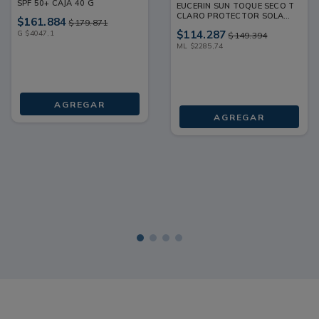
SPF 50+ CAJA 40 G
EUCERIN SUN TOQUE SECO T
CLARO PROTECTOR SOLAR
$
161
.
884
$
179
.
871
SPF 50+ CAJA 50 ML
$
114
.
287
G
$
4047
,
1
$
149
.
394
ML
$
2285
,
74
AGREGAR
AGREGAR