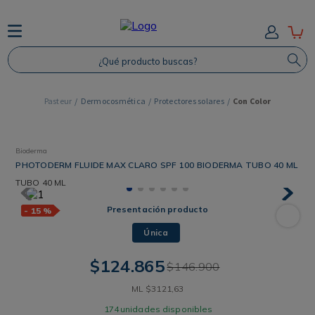
TÉRMINOS MÁS BUSCADOS
¿Qué producto buscas?
1
.
Protector Solar
2
.
Shampoo
Dermocosmética
Protectores solares
Con Color
3
.
Proteina
4
.
Savvy
Bioderma
PHOTODERM FLUIDE MAX CLARO SPF 100 BIODERMA TUBO 40 ML
TUBO
40 ML
Presentación producto
-
15 %
Única
$
124
.
865
$
146
.
900
ML
$
3121
,
63
174
unidades disponibles