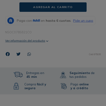
AGREGAR AL CARRITO
NSOC0785821CO
Ver información del producto
Cód
:
675035
Entregas en
Seguimiento
de
45 min
tus pedidos
Compra
fácil y
Pago
online
segura
y a crédito