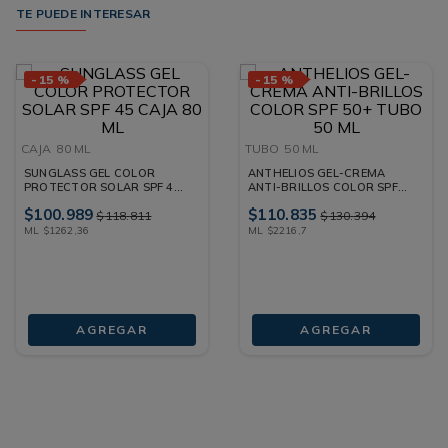
TE PUEDE INTERESAR
-
15 %
-
15 %
CAJA
80 ML
TUBO
50 ML
SUNGLASS GEL COLOR
ANTHELIOS GEL-CREMA
PROTECTOR SOLAR SPF 45
ANTI-BRILLOS COLOR SPF
CAJA 80 ML
50+ TUBO 50 ML
$
100
.
989
$
110
.
835
$
118
.
811
$
130
.
394
ML
$
1262
,
36
ML
$
2216
,
7
AGREGAR
AGREGAR