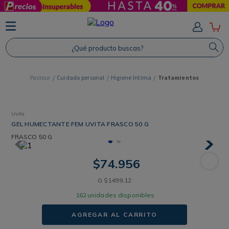
TÉRMINOS MÁS BUSCADOS
1
.
Protector Solar
¿Qué producto buscas?
2
.
Shampoo
3
.
Proteina
Cuidado personal
Higiene Intima
Tratamientos
4
.
Savvy
Uvita
GEL HUMECTANTE FEM UVITA FRASCO 50 G
FRASCO
50 G
$
74
.
956
G
$
1499
,
12
162
unidades disponibles
AGREGAR AL CARRITO