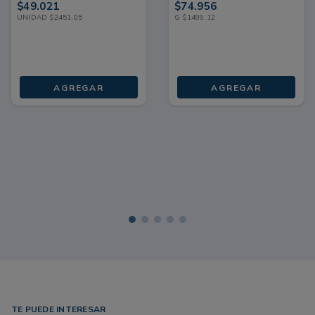
$
49
.
021
$
74
.
956
UNIDAD
$
2451
,
05
G
$
1499
,
12
AGREGAR
AGREGAR
TE PUEDE INTERESAR