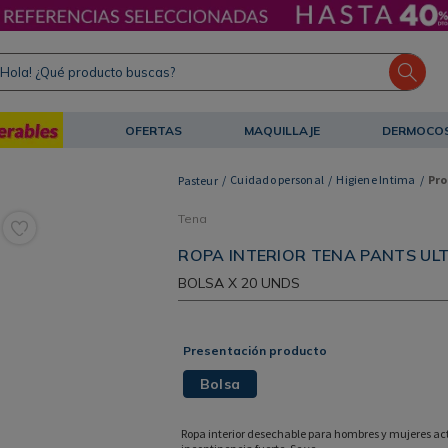
ola! ¿Qué producto buscas?
OFERTAS
MAQUILLAJE
DERMOCO
Cuidado personal
Higiene Intima
Pro
Tena
ROPA INTERIOR TENA PANTS UL
BOLSA
X 20 UNDS
Presentación producto
Bolsa
Ropa interior desechable para hombres y mujeres act