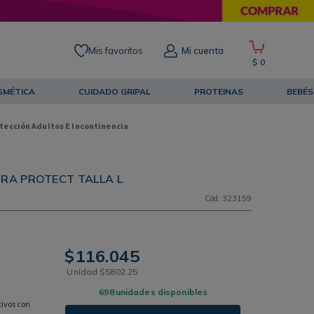
Mis favoritos
Mi cuenta
$
0
SMÉTICA
CUIDADO GRIPAL
PROTEINAS
BEBÉS
tección Adultos E Incontinencia
TRA PROTECT TALLA L
Cód
:
323159
$
116
.
045
Unidad
$
5802
,
25
698
unidades disponibles
ivos con 