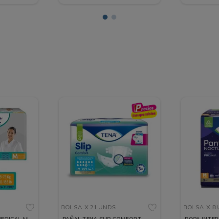
BOLSA
X 21 UNDS
BOLSA
X 8
EDICAL M
PAÑAL TENA SLIP COMFORT
ROPA INTER