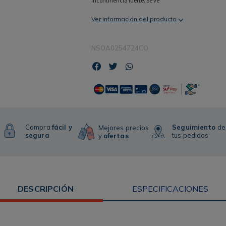
incontinencia fuerte. Se ve
Ver información del producto
NSOA0254724CO
Compra
fácil y
Seguimiento
de
Mejores precios
segura
tus pedidos
y
ofertas
DESCRIPCIÓN
ESPECIFICACIONES