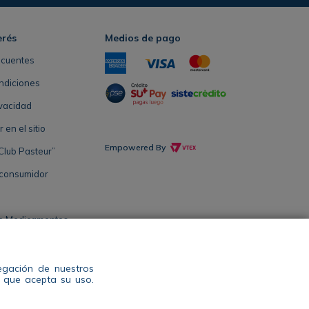
erés
Medios de pago
ecuentes
ndiciones
ivacidad
en el sitio
Empowered By
Club Pasteur”
 consumidor
e Medicamentos
Salud Antioquia
vegación de nuestros
s que acepta su uso.
l: 604 444 14 00 WhatsApp +57 311 344 2964