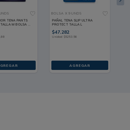
 UNDS
BOLSA
X 9 UNDS
FR
IOR TENA PANTS
PAÑAL TENA SLIP ULTRA
PA
TALLA M BOLSA X
PROTECT TALLA L
FR
$
47
.
282
$
4
0
,
88
Unidad
$
5253
,
56
Un
GREGAR
AGREGAR