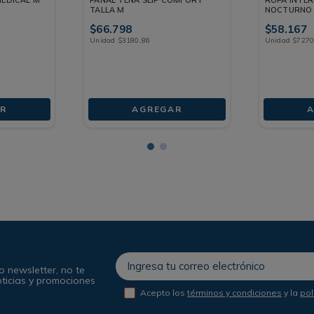
TALLA M
NOCTURNO 
8 UNDS
$
66
.
798
$
58
.
167
Unidad
$
3180
,
86
Unidad
$
727
R
AGREGAR
A
o newsletter, no te
oticias y promociones
Acepto los
términos y condiciones
y la
pol