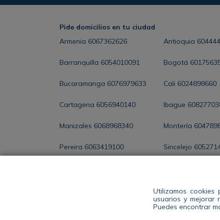
Pide domicilios en tu ciudad
Armenia
6067362626
Antioquia
60444
Barranquilla
6054010091
Bogotá
6017563
Bucaramanga
6076979633
Cali
6024898660
Cartagena
6056940140
Ibague
60827703
Manizales
6068968340
Montería
604789
Pereira
6063419100
Sincelejo
605271
Santa Marta
6054368286
Valledupar
60588
Utilizamos cookies 
usuarios y mejorar 
ENCUENTRA TU
Puedes encontrar ma
TIENDA