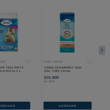
 UND
TUBO
100 ML
BO
IOR TENA PANTS
CREMA DE BARRERA TENA
RO
A M BOLSA X 1
ZINC TUBO 100 ML
DI
BO
$
33
.
900
$
3
2
ML
$
339
Un
GREGAR
AGREGAR