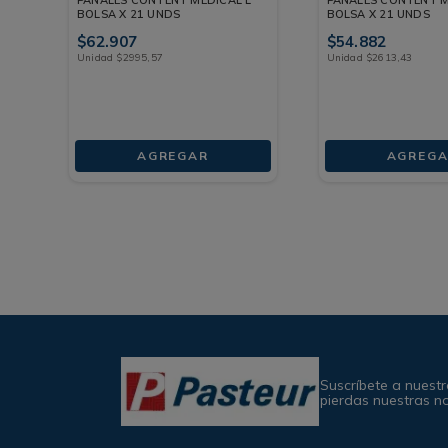
BOLSA X 21 UNDS
BOLSA X 21 UNDS
$
62
.
907
$
54
.
882
Unidad
$
2995
,
57
Unidad
$
2613
,
43
AGREGAR
AGREGA
Suscríbete a nuestr
pierdas nuestras n