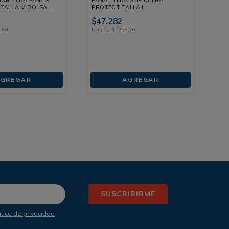
TALLA M BOLSA X
PROTECT TALLA L
FR
$
47
.
282
$
4
0
,
88
Unidad
$
5253
,
56
Un
GREGAR
AGREGAR
SUSCRIBIRME
ítica de privacidad