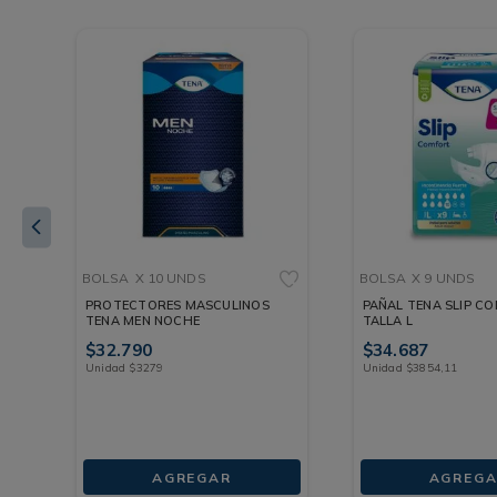
BOLSA
X 10 UNDS
BOLSA
X 9 UNDS
PROTECTORES MASCULINOS
PAÑAL TENA SLIP C
TENA MEN NOCHE
TALLA L
$
32
.
790
$
34
.
687
Unidad
$
3279
Unidad
$
3854
,
11
AGREGAR
AGREGA