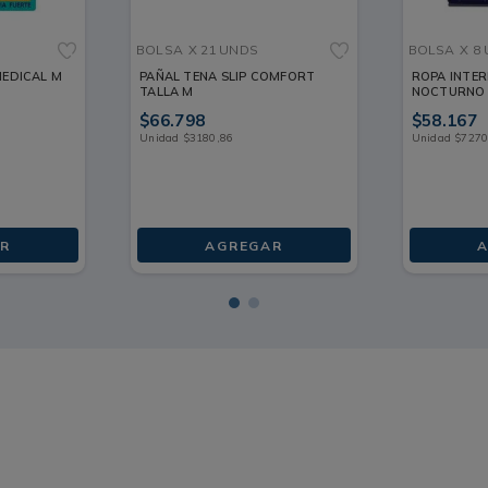
BOLSA
X 21 UNDS
BOLSA
X 8
EDICAL M
PAÑAL TENA SLIP COMFORT
ROPA INTER
TALLA M
NOCTURNO 
8 UNDS
$
66
.
798
$
58
.
167
Unidad
$
3180
,
86
Unidad
$
727
R
AGREGAR
A