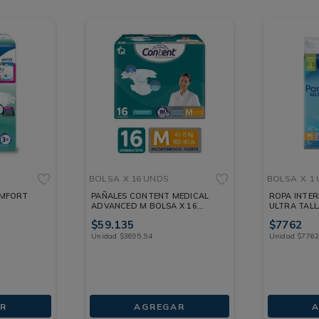
BOLSA
X 16 UNDS
BOLSA
X 1
OMFORT
PAÑALES CONTENT MEDICAL
ROPA INTER
ADVANCED M BOLSA X 16
ULTRA TALL
UNDS
UND
$
59
.
135
$
7762
Unidad
$
3695
,
94
Unidad
$
776
R
AGREGAR
A