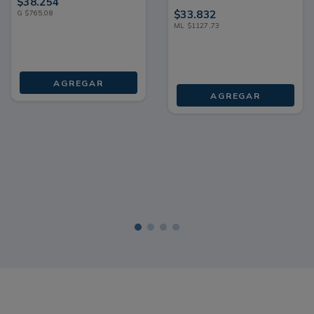
$
38
.
254
30 ML
$
33
.
832
G
$
765
,
08
ML
$
1127
,
73
AGREGAR
AGREGAR