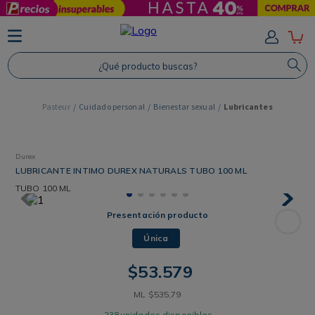
TÉRMINOS MÁS BUSCADOS
1
.
Protector Solar
¿Qué producto buscas?
2
.
Shampoo
3
.
Proteina
Cuidado personal
Bienestar sexual
Lubricantes
4
.
Savvy
Durex
LUBRICANTE INTIMO DUREX NATURALS TUBO 100 ML
TUBO
100 ML
Presentación producto
Única
$
53
.
579
ML
$
535
,
79
238
unidades disponibles