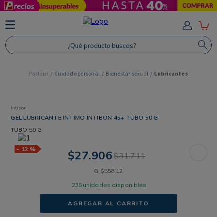
TÉRMINOS MÁS BUSCADOS
1
.
Protector Solar
¿Qué producto buscas?
2
.
Shampoo
3
.
Proteina
Cuidado personal
Bienestar sexual
Lubricantes
4
.
Savvy
Intibon
GEL LUBRICANTE INTIMO INTIBON 45+ TUBO 50 G
TUBO
50 G
-
12 %
$
27
.
906
$
31
.
711
G
$
558
,
12
235
unidades disponibles
AGREGAR AL CARRITO