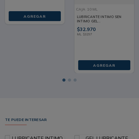
CAJA
10 ML
AGREGAR
LUBRICANTE INTIMO SEN
INTIMO GEL
MULTIORGASMOS CAJA 10
$
32
.
970
ML
ML
$
3297
AGREGAR
TE PUEDE INTERESAR