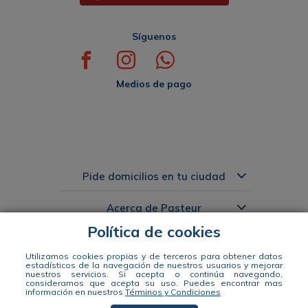
Síguenos
Medios de pago
Pide domicilios en tu ciudad
Acerca de Pasteur
Política de cookies
Links de Interés
Utilizamos cookies propias y de terceros para obtener datos
estadísticos de la navegación de nuestros usuarios y mejorar
nuestros servicios. Si acepta o continúa navegando,
Distribuidora Pasteur S.A. Nit 890941663-1 Dir: Calle 49 #57-35 tel: 604
consideramos que acepta su uso.
Puedes encontrar mas
información en nuestros
Términos y Condiciones
444 14 00 WhatsApp +57 311 344 2964