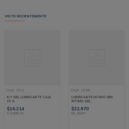
VISTO RECIENTEMENTE
CAJA
15 G
CAJA
10 ML
K-Y GEL LUBRICANTE CAJA
LUBRICANTE INTIMO SEN
15 G
INTIMO GEL
MULTIORGASMOS CAJA 10
$
16
.
214
$
32
.
970
ML
G
$
1080
,
93
ML
$
3297