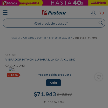
TÉRMINOS MÁS BUSCADOS
1
.
Protector Solar
¿Qué producto buscas?
2
.
Proteina
3
.
Shampoo
Cuidado personal
Bienestar sexual
Juguetes Íntimos
4
.
Savvy
CamToyz
VIBRADOR HITACHI LUNARA LILA CAJA X 1 UND
CAJA
X 1 UND
Presentación producto
-
10 %
Caja
$
71
.
943
$
79
.
937
Unidad
$
71
.
943