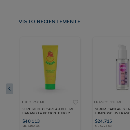
VISTO RECIENTEMENTE
TUBO
250 ML
FRASCO
110 ML
SUPLEMENTO CAPILAR BITE ME
SERUM CAPILAR SED
BANANO LA POCION TUBO 250
LUMINOSO UV FRASC
ML
$
40
.
113
$
24
.
715
ML
$
160
,
45
ML
$
224
,
68