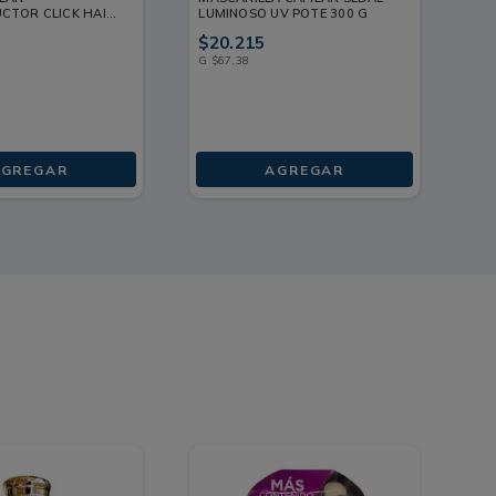
CTOR CLICK HAIR
LUMINOSO UV POTE 300 G
RE
ML
ML
$
20
.
215
$
7
G
$
67
,
38
ML
GREGAR
AGREGAR