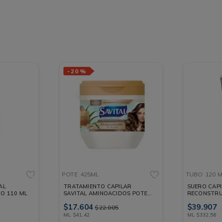
-
20 %
POTE
425ML
TUBO
120 
AL
TRATAMIENTO CAPILAR
SUERO CAP
O 110 ML
SAVITAL AMINOACIDOS POTE
RECONSTRU
425ML
TUBO 120 
$
17
.
604
$
39
.
907
$
22
.
005
ML
$
41
,
42
ML
$
332
,
56