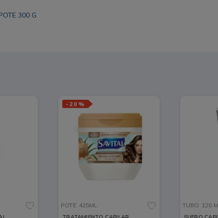
POTE 300 G
-
20 %
POTE
425ML
TUBO
120 
AL
TRATAMIENTO CAPILAR
SUERO CAP