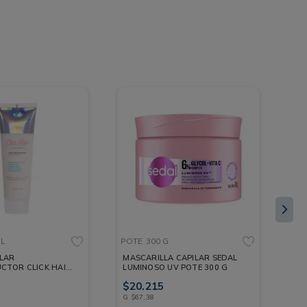
ML
POTE
300 G
SO
ILAR
MASCARILLA CAPILAR SEDAL
NU
CTOR CLICK HAIR
LUMINOSO UV POTE 300 G
RE
ML
ML
$
20
.
215
$
7
G
$
67
,
38
ML