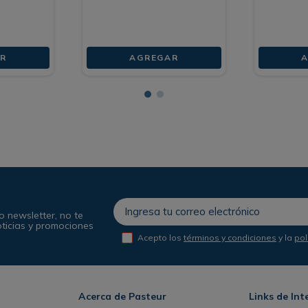
R
AGREGAR
A
o newsletter, no te
oticias y promociones
Acepto los
términos y condiciones
y la
pol
Acerca de Pasteur
Links de Int