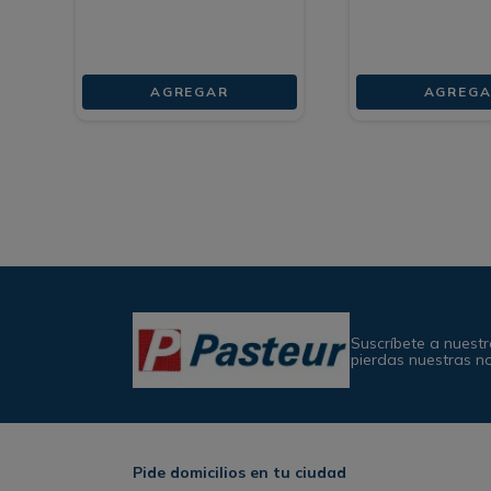
AGREGAR
AGREGA
Suscríbete a nuestr
pierdas nuestras n
Pide domicilios en tu ciudad