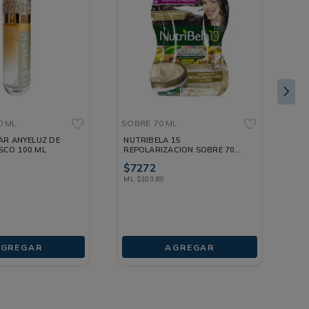
0 ML
SOBRE
70 ML
FR
AR ANYELUZ DE
NUTRIBELA 15
RE
SCO 100 ML
REPOLARIZACION SOBRE 70
AR
ML
50
$
7272
$
4
ML
$
103
,
89
ML
GREGAR
AGREGAR