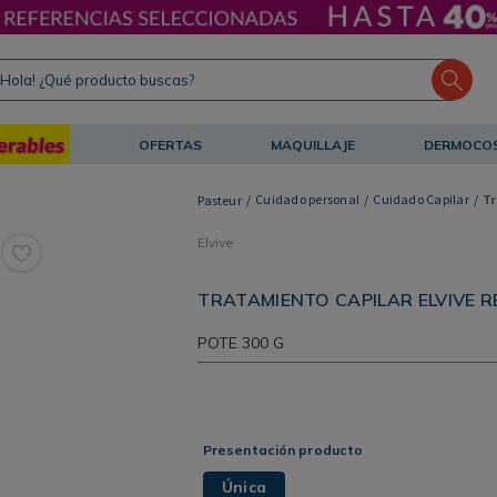
ola! ¿Qué producto buscas?
OFERTAS
MAQUILLAJE
DERMOCO
Cuidado personal
Cuidado Capilar
T
Elvive
TRATAMIENTO CAPILAR ELVIVE R
POTE
300 G
Presentación producto
Única