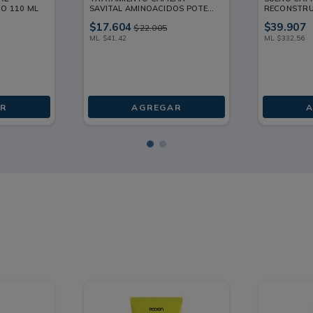
O 110 ML
SAVITAL AMINOACIDOS POTE
RECONSTRU
425ML
TUBO 120 
$
17
.
604
$
39
.
907
$
22
.
005
ML
$
41
,
42
ML
$
332
,
56
R
AGREGAR
A