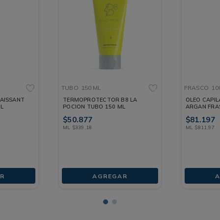
TUBO
150 ML
FRASCO
10
NAISSANT
TERMOPROTECTOR B8 LA
OLEO CAPIL
L
POCION TUBO 150 ML
ARGAN FRA
$
50
.
877
$
81
.
197
ML
$
339
,
18
ML
$
811
,
97
R
AGREGAR
A