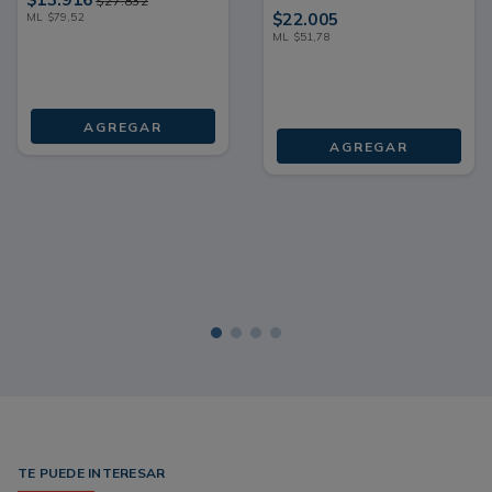
$
27
.
832
POTE 425ML
$
22
.
005
ML
$
79
,
52
ML
$
51
,
78
AGREGAR
AGREGAR
TE PUEDE INTERESAR