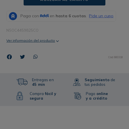
NSOC4459825CO
Ver información del producto
Cód
:
660318
Entregas en
Seguimiento
de
45 min
tus pedidos
Compra
fácil y
Pago
online
segura
y a crédito