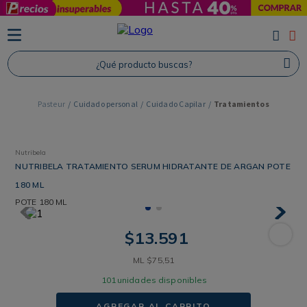
TÉRMINOS MÁS BUSCADOS
1
.
Protector Solar
¿Qué producto buscas?
2
.
Proteina
3
.
Shampoo
Cuidado personal
Cuidado Capilar
Tratamientos
4
.
Savvy
Nutribela
NUTRIBELA TRATAMIENTO SERUM HIDRATANTE DE ARGAN POTE
180 ML
POTE
180 ML
$
13
.
591
ML
$
75
,
51
101
unidades disponibles
AGREGAR AL CARRITO