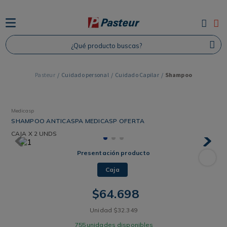
TÉRMINOS MÁS BUSCADOS
¿Qué producto buscas?
1
.
Protector Solar
2
.
Proteina
3
.
Shampoo
Cuidado personal
Cuidado Capilar
Shampoo
4
.
Savvy
Medicasp
SHAMPOO ANTICASPA MEDICASP OFERTA
CAJA
X 2 UNDS
Presentación producto
Caja
$
64
.
698
Unidad
$
32
.
349
755
unidades disponibles