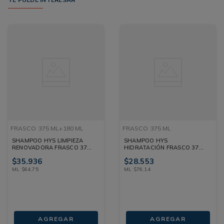
FRASCO
375 ML+180 ML
FRASCO
375 ML
SHAMPOO HYS LIMPIEZA
SHAMPOO HYS
RENOVADORA FRASCO 375
HIDRATACIÓN FRASCO 375
ML+180 ML
ML
$
35
.
936
$
28
.
553
ML
$
64
,
75
ML
$
76
,
14
AGREGAR
AGREGAR