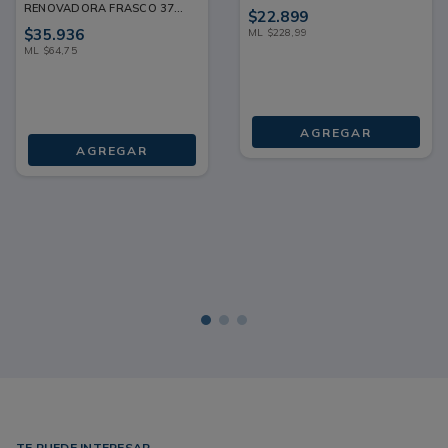
RENOVADORA FRASCO 375
$
22
.
899
ML+180 ML
$
35
.
936
ML
$
228
,
99
ML
$
64
,
75
AGREGAR
AGREGAR
TE PUEDE INTERESAR