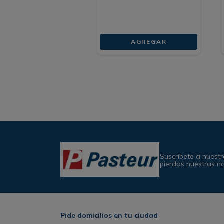
AGREGAR
Suscríbete a nuestr
pierdas nuestras n
Pide domicilios en tu ciudad