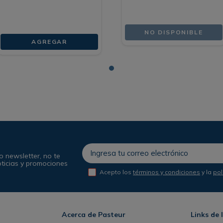
NO DISPONIBLE
AGREGAR
o newsletter, no te
oticias y promociones
Acepto los
términos y condiciones
y la
pol
Acerca de Pasteur
Links de 