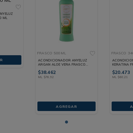
NYELUZ
0 ML
FRASCO
500 ML
FRASCO
34
R
ACONDICIONADOR ANYELUZ
ACONDICIO
ARGAN ALOE VERA FRASCO
KERATINA F
500 ML
$
38
.
462
$
20
.
473
ML
$
76
,
92
ML
$
60
,
21
AGREGAR