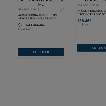
FRASCO
500 ML
FRASCO
350 ML
ACONDICIONADOR A
GINSENG FRASCO 50
ACONDICIONADOR FRUCTIS
ADIOS ESPONJADO FRASCO
$
38
.
462
350 ML
$
21
.
641
ML
$
76
,
92
$
27
.
051
ML
$
61
,
83
AGREGA
AGREGAR