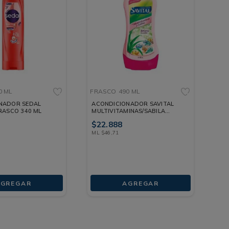
0 ML
FRASCO
490 ML
NADOR SEDAL
ACONDICIONADOR SAVITAL
RASCO 340 ML
MULTIVITAMINAS/SABILA
FRASCO 490 ML
$
22
.
888
ML
$
46
,
71
AGREGAR
AGREGAR