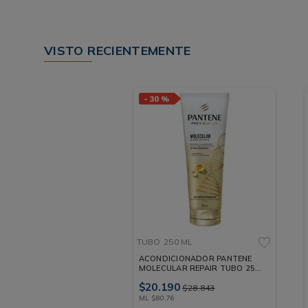
VISTO RECIENTEMENTE
-
30 %
TUBO
250 ML
ACONDICIONADOR PANTENE
MOLECULAR REPAIR TUBO 250
ML
$
20
.
190
$
28
.
843
ML
$
80
,
76