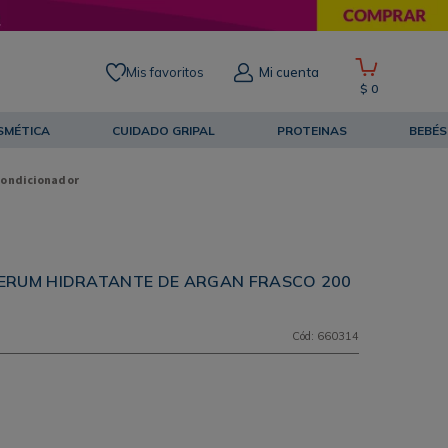
Mis favoritos
Mi cuenta
$
0
SMÉTICA
CUIDADO GRIPAL
PROTEINAS
BEBÉS
condicionador
ERUM HIDRATANTE DE ARGAN FRASCO 200
Cód
:
660314