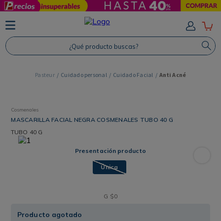
TÉRMINOS MÁS BUSCADOS
1
.
Protector Solar
¿Qué producto buscas?
2
.
Shampoo
3
.
Proteina
Cuidado personal
Cuidado Facial
Anti Acné
4
.
Savvy
Cosmenales
MASCARILLA FACIAL NEGRA COSMENALES TUBO 40 G
TUBO
40 G
Presentación producto
Única
G
$
0
Producto agotado