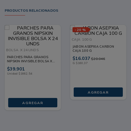
PRODUCTOS RELACIONADOS
-
20 %
CAJA
100 G
JABON ASEPXIA CARBON
BOLSA
X 24 UNDS
CAJA 100 G
PARCHES PARA GRANOS
$
16
.
037
$
20
.
046
NIPSKIN INVISIBLE BOLSA X
G
$
160
,
37
24 UNDS
$
39
.
901
Unidad
$
1662
,
54
AGREGAR
AGREGAR