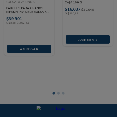
BOLSA
X 24 UNDS
CAJA 100 G
PARCHES PARA GRANOS
$
16
.
037
$
20
.
046
NIPSKIN INVISIBLE BOLSA X
G
$
160
,
37
24 UNDS
$
39
.
901
Unidad
$
1662
,
54
AGREGAR
AGREGAR