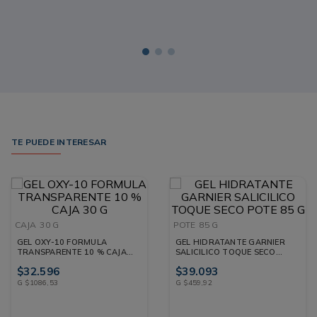
TE PUEDE INTERESAR
CAJA
30 G
POTE
85 G
GEL OXY-10 FORMULA
GEL HIDRATANTE GARNIER
TRANSPARENTE 10 % CAJA
SALICILICO TOQUE SECO
30 G
POTE 85 G
$
32
.
596
$
39
.
093
G
$
1086
,
53
G
$
459
,
92