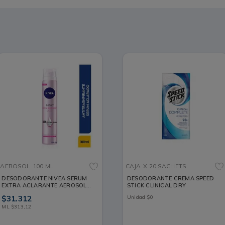
AEROSOL
100 ML
CAJA
X 20 SACHETS
DESODORANTE NIVEA SERUM
DESODORANTE CREMA SPEED
EXTRA ACLARANTE AEROSOL
STICK CLINICAL DRY
100 ML
$
31
.
312
Unidad
$
0
ML
$
313
,
12