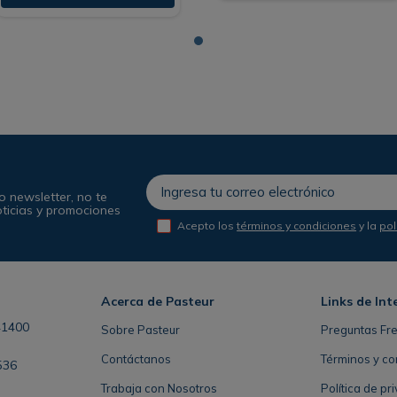
o newsletter, no te
oticias y promociones
Acepto los
términos y condiciones
y la
pol
Acerca de Pasteur
Links de Int
41400
Sobre Pasteur
Preguntas Fr
Contáctanos
Términos y co
536
Trabaja con Nosotros
Política de pr