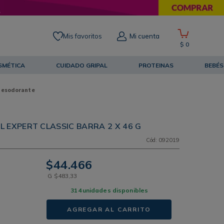
Mis favoritos
Mi cuenta
$
0
SMÉTICA
CUIDADO GRIPAL
PROTEINAS
BEBÉS
Desodorante
 EXPERT CLASSIC BARRA 2 X 46 G
Cód
:
092019
$
44
.
466
G
$
483
,
33
314
unidades disponibles
AGREGAR AL CARRITO