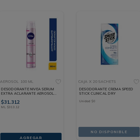
AEROSOL
100 ML
CAJA
X 20 SACHETS
DESODORANTE NIVEA SERUM
DESODORANTE CREMA SPEED
EXTRA ACLARANTE AEROSOL
STICK CLINICAL DRY
100 ML
$
31
.
312
Unidad
$
0
ML
$
313
,
12
NO DISPONIBLE
AGREGAR