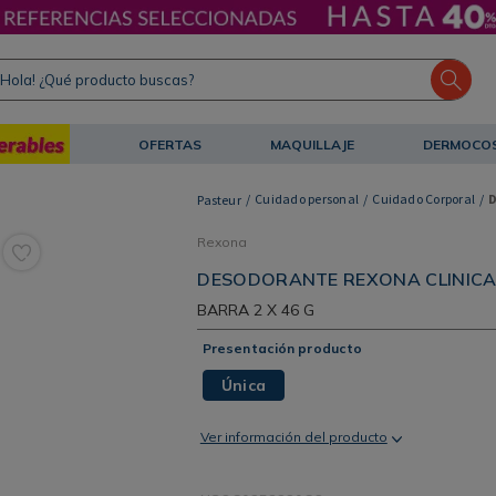
ola! ¿Qué producto buscas?
OFERTAS
MAQUILLAJE
DERMOCO
Cuidado personal
Cuidado Corporal
Rexona
DESODORANTE REXONA CLINICAL
BARRA
2 X 46 G
Presentación producto
Única
Ver información del producto