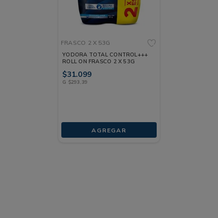
FRASCO
2 X 53G
YODORA TOTAL CONTROL+++
ROLL ON FRASCO 2 X 53G
$
31
.
099
G
$
293
,
39
AGREGAR