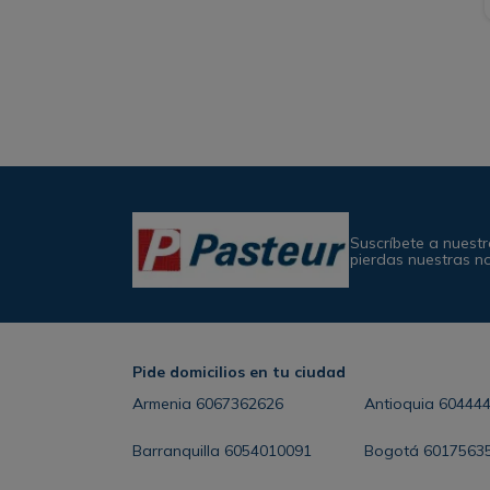
Suscríbete a nuestr
pierdas nuestras n
Pide domicilios en tu ciudad
Armenia
6067362626
Antioquia
60444
Barranquilla
6054010091
Bogotá
6017563