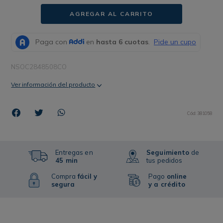
AGREGAR AL CARRITO
NSOC2848508CO
Ver información del producto
Cód
:
381058
Entregas en
Seguimiento
de
45 min
tus pedidos
Compra
fácil y
Pago
online
segura
y a crédito