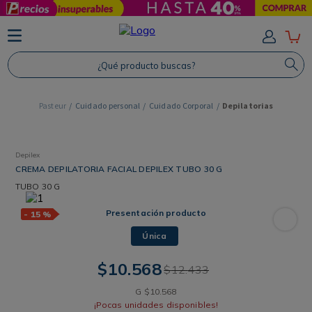
TÉRMINOS MÁS BUSCADOS
1
.
Protector Solar
¿Qué producto buscas?
2
.
Proteina
3
.
Shampoo
Cuidado personal
Cuidado Corporal
Depilatorias
4
.
Savvy
Depilex
CREMA DEPILATORIA FACIAL DEPILEX TUBO 30 G
TUBO
30 G
Presentación producto
-
15 %
Única
$
10
.
568
$
12
.
433
G
$
10
.
568
¡Pocas unidades disponibles!