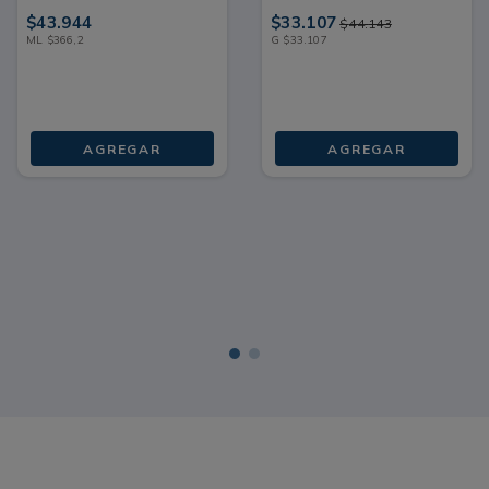
120 ML
FRASCO 170 G
$
43
.
944
$
33
.
107
$
44
.
143
ML
$
366
,
2
G
$
33
.
107
AGREGAR
AGREGAR