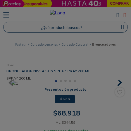
TÉRMINOS MÁS BUSCADOS
1
.
Protector Solar
¿Qué producto buscas?
2
.
Proteina
3
.
Shampoo
Cuidado personal
Cuidado Corporal
Bronceadores
4
.
Savvy
Nivea
BRONCEADOR NIVEA SUN SPF 6 SPRAY 200 ML
SPRAY
200 ML
Presentación producto
Única
$
68
.
918
ML
$
344
,
59
101
unidades disponibles