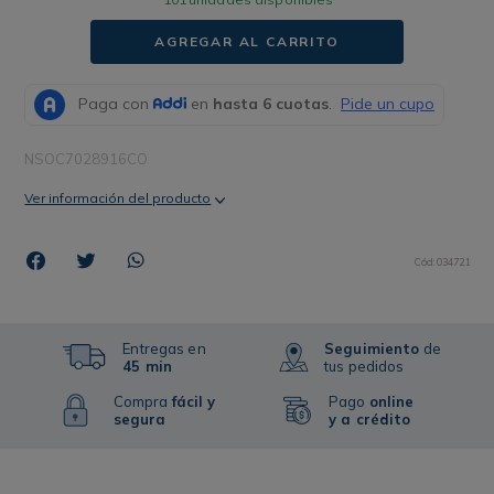
AGREGAR AL CARRITO
NSOC7028916CO
Ver información del producto
Cód
:
034721
Entregas en
Seguimiento
de
45 min
tus pedidos
Compra
fácil y
Pago
online
segura
y a crédito