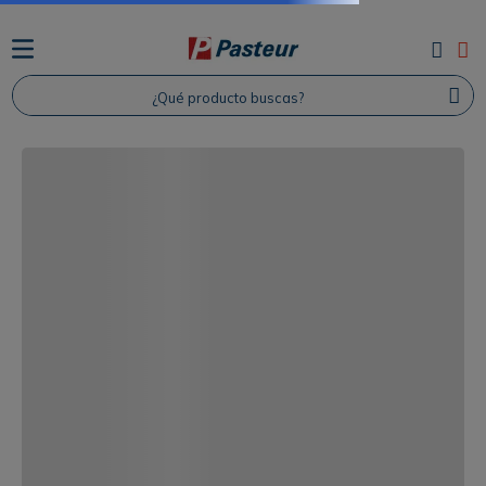
¿Qué producto buscas?
TÉRMINOS MÁS BUSCADOS
1
.
Protector Solar
2
.
Proteina
3
.
Shampoo
4
.
Savvy