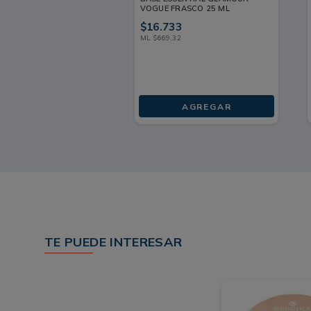
VOGUE FRASCO 25 ML
$
16
.
733
ML
$
669
,
32
AGREGAR
TE PUEDE INTERESAR