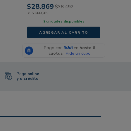
$
28
.
869
$
38
.
492
G
$
1443
,
45
9
unidades disponibles
AGREGAR AL CARRITO
Pago
online
y a crédito