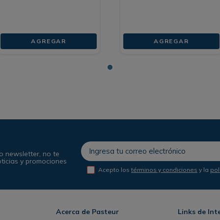
AGREGAR
AGREGAR
o newsletter, no te
oticias y promociones
Acepto los
términos y condiciones
y la
pol
Acerca de Pasteur
Links de Int