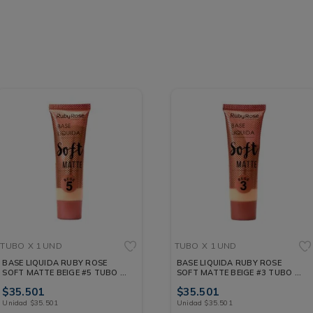
TUBO
X 1 UND
TUBO
X 1 UND
BASE LIQUIDA RUBY ROSE
BASE LIQUIDA RUBY ROSE
SOFT MATTE BEIGE #5 TUBO X
SOFT MATTE BEIGE #3 TUBO X
1 UND
1 UND
$
35
.
501
$
35
.
501
Unidad
$
35
.
501
Unidad
$
35
.
501