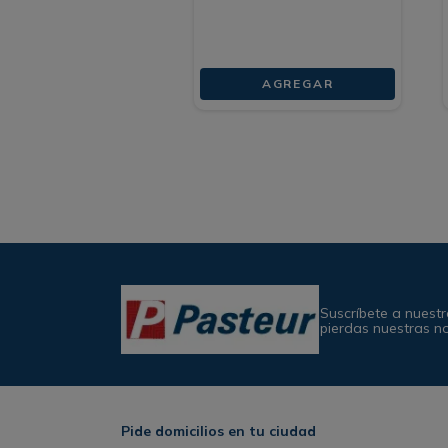
AGREGAR
Suscríbete a nuestr
pierdas nuestras n
Pide domicilios en tu ciudad