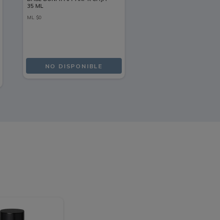
35 ML
ML
$
0
NO DISPONIBLE