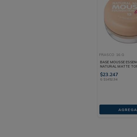
FRASCO
16 G
BASE MOUSSE ESSEN
NATURAL MATTE TO
FRASCO 16 G
$
23
.
247
G
$
1452
,
94
AGREGA