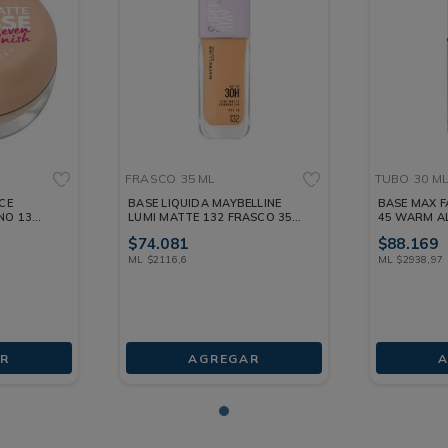
FRASCO
35 ML
TUBO
30 M
CE
BASE LIQUIDA MAYBELLINE
BASE MAX F
NO 13
LUMI MATTE 132 FRASCO 35
45 WARM A
ML
ML
$
74
.
081
$
88
.
169
ML
$
2116
,
6
ML
$
2938
,
97
R
AGREGAR