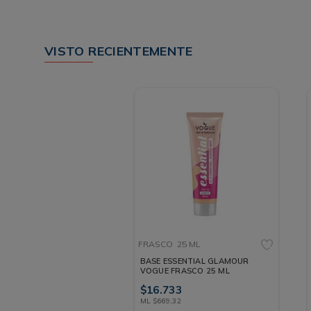
VISTO RECIENTEMENTE
FRASCO
25 ML
BASE ESSENTIAL GLAMOUR
VOGUE FRASCO 25 ML
$
16
.
733
ML
$
669
,
32