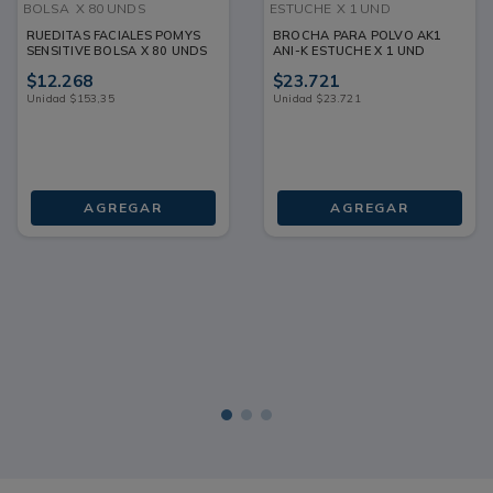
BOLSA
X 80 UNDS
ESTUCHE
X 1 UND
RUEDITAS FACIALES POMYS
BROCHA PARA POLVO AK1
SENSITIVE BOLSA X 80 UNDS
ANI-K ESTUCHE X 1 UND
$
12
.
268
$
23
.
721
Unidad
$
153
,
35
Unidad
$
23
.
721
AGREGAR
AGREGAR