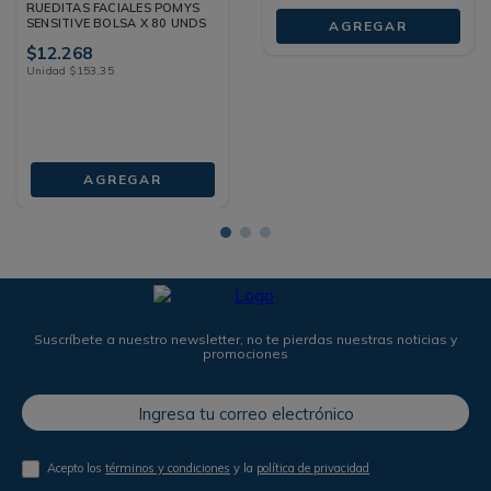
RUEDITAS FACIALES POMYS
SENSITIVE BOLSA X 80 UNDS
AGREGAR
$
12
.
268
Unidad
$
153
,
35
AGREGAR
Suscríbete a nuestro newsletter, no te pierdas nuestras noticias y
promociones
Acepto los
términos y condiciones
y la
política de privacidad