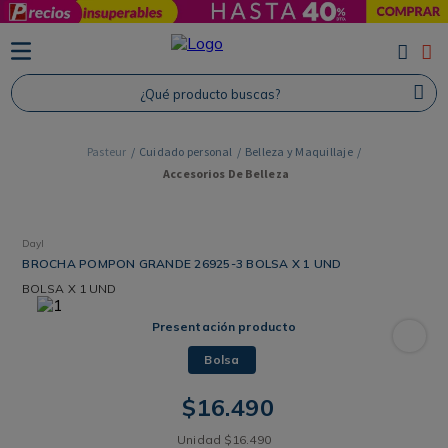
TÉRMINOS MÁS BUSCADOS
1
.
Protector Solar
¿Qué producto buscas?
2
.
Proteina
3
.
Shampoo
Cuidado personal
Belleza y Maquillaje
Accesorios De Belleza
4
.
Savvy
Dayl
BROCHA POMPON GRANDE 26925-3 BOLSA X 1 UND
BOLSA
X 1 UND
Presentación producto
Bolsa
$
16
.
490
Unidad
$
16
.
490