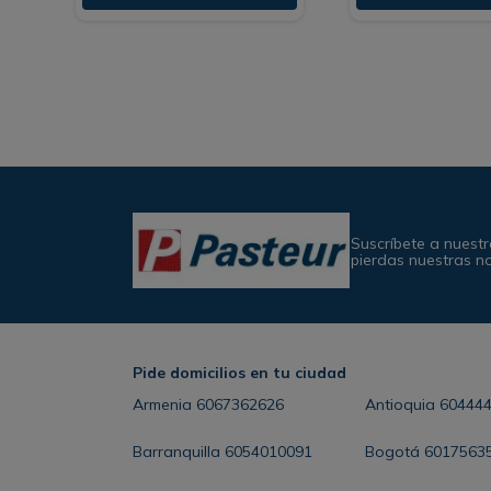
Suscríbete a nuestr
pierdas nuestras n
Pide domicilios en tu ciudad
Armenia
6067362626
Antioquia
60444
Barranquilla
6054010091
Bogotá
6017563