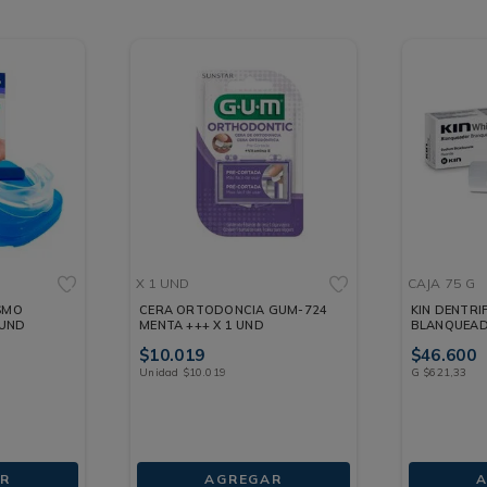
X 1 UND
CAJA
75 G
SMO
CERA ORTODONCIA GUM-724
KIN DENTRI
 UND
MENTA +++ X 1 UND
BLANQUEAD
$
10
.
019
$
46
.
600
Unidad
$
10
.
019
G
$
621
,
33
R
AGREGAR
A