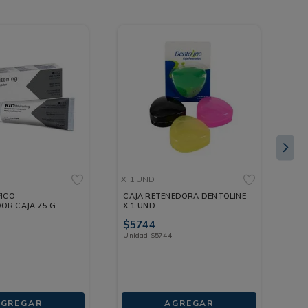
X 1 UND
X 2
FICO
CAJA RETENEDORA DENTOLINE
EN
OR CAJA 75 G
X 1 UND
UN
$
5744
$
1
Unidad
$
5744
Un
GREGAR
AGREGAR