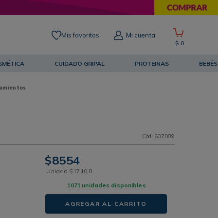
Mis favoritos
Mi cuenta
$
0
SMÉTICA
CUIDADO GRIPAL
PROTEINAS
BEBÉS
amientos
Cód
:
637089
$
8554
Unidad
$
1710
,
8
1071
unidades disponibles
AGREGAR AL CARRITO