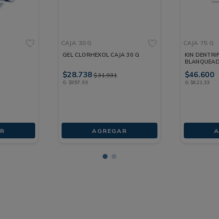
CAJA
30 G
CAJA
75 G
GEL CLORHEXOL CAJA 30 G
KIN DENTRI
BLANQUEAD
$
28
.
738
$
46
.
600
$
31
.
931
G
$
957
,
93
G
$
621
,
33
R
AGREGAR
A