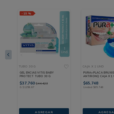
-
15 %
TUBO
30 G
CAJA
X 1 UND
T
GEL ENCIAS VITIS BABY
PURA+PLACA BRUXI
PROTECT TUBO 30 G
ANTIRONQ CAJA X 1
$
37
.
760
$
65
.
748
$
44
.
423
G
$
1258
,
67
Unidad
$
65
.
748
AGREGAR
AGREGA