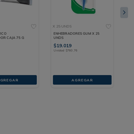
X 25 UNDS
FR
FICO
ENHEBRADORES GUM X 25
SO
OR CAJA 75 G
UNDS
EN
$
19
.
019
G
$
Unidad
$
760
,
76
GREGAR
AGREGAR