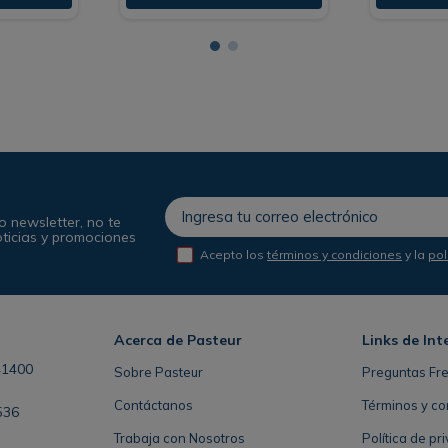
o newsletter, no te
oticias y promociones
Acepto los
términos y condiciones
y la
pol
Acerca de Pasteur
Links de Int
41400
Sobre Pasteur
Preguntas Fr
Contáctanos
Términos y co
536
Trabaja con Nosotros
Política de pr