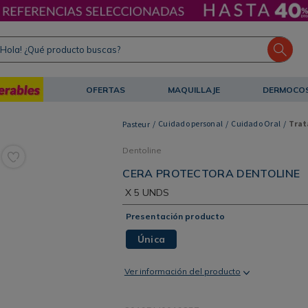
ola! ¿Qué producto buscas?
OFERTAS
MAQUILLAJE
DERMOCO
Cuidado personal
Cuidado Oral
Trat
Dentoline
CERA PROTECTORA DENTOLINE
X 5 UNDS
Presentación producto
Única
Ver información del producto