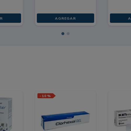
R
AGREGAR
A
-
10 %