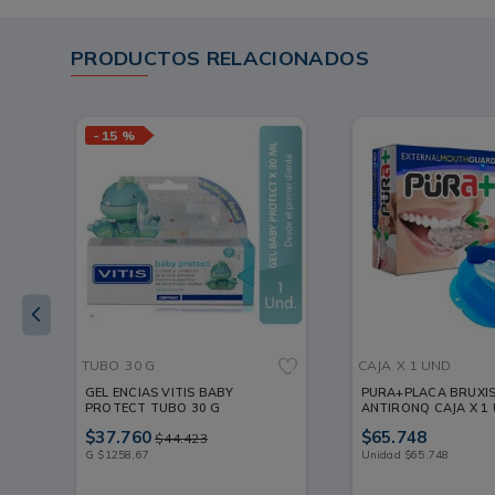
PRODUCTOS RELACIONADOS
-
15 %
TUBO
30 G
CAJA
X 1 UND
T
GEL ENCIAS VITIS BABY
PURA+PLACA BRUXI
PROTECT TUBO 30 G
ANTIRONQ CAJA X 1
$
37
.
760
$
65
.
748
$
44
.
423
G
$
1258
,
67
Unidad
$
65
.
748