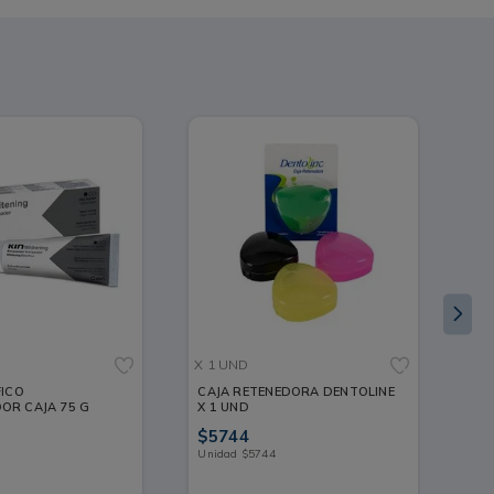
X 1 UND
X 2
FICO
CAJA RETENEDORA DENTOLINE
EN
OR CAJA 75 G
X 1 UND
UN
$
5744
$
1
Unidad
$
5744
Un