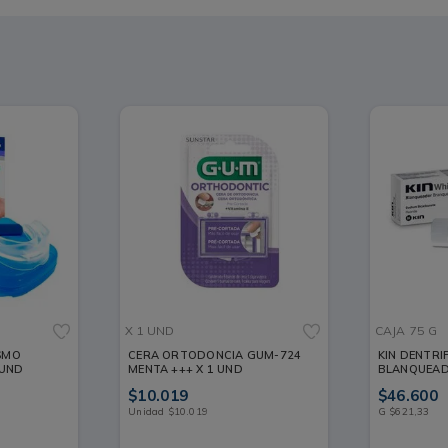
X 1 UND
CAJA
75 G
SMO
CERA ORTODONCIA GUM-724
KIN DENTRI
 UND
MENTA +++ X 1 UND
BLANQUEAD
$
10
.
019
$
46
.
600
Unidad
$
10
.
019
G
$
621
,
33