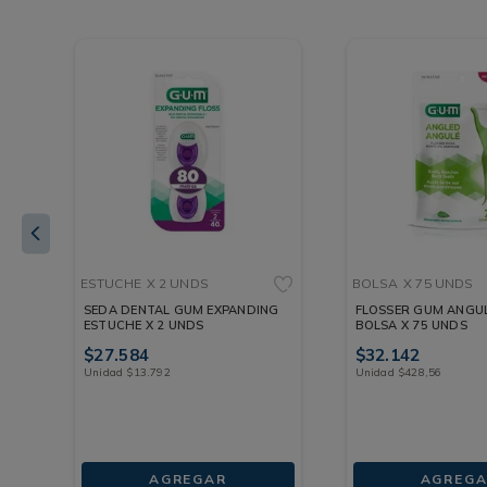
ESTUCHE
X 2 UNDS
BOLSA
X 75 UNDS
SEDA DENTAL GUM EXPANDING
FLOSSER GUM ANGU
ESTUCHE X 2 UNDS
BOLSA X 75 UNDS
$
27
.
584
$
32
.
142
Unidad
$
13
.
792
Unidad
$
428
,
56
AGREGAR
AGREGA