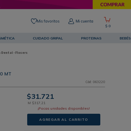
Mis favoritos
Mi cuenta
$
0
SMÉTICA
CUIDADO GRIPAL
PROTEINAS
BEBÉS
 Dental - Flosers
00 MT
Cód
:
063220
$
31
.
721
M
$
317
,
21
¡Pocas unidades disponibles!
AGREGAR AL CARRITO