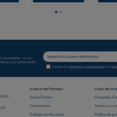
o newsletter, no te
oticias y promociones
Acepto los
términos y condiciones
y la
pol
Acerca de Pasteur
Links de Int
41400
Sobre Pasteur
Preguntas Fr
Contáctanos
Términos y co
536
Trabaja con Nosotros
Política de pr