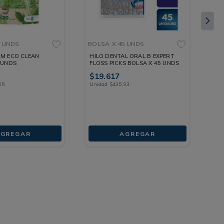
0 UNDS
BOLSA
X 45 UNDS
ES
UM ECO CLEAN
HILO DENTAL ORAL B EXPERT
IN
 UNDS
FLOSS PICKS BOLSA X 45 UNDS
ES
$
19
.
617
$
2
05
Unidad
$
435
,
93
Un
GREGAR
AGREGAR