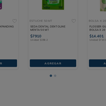
ESTUCHE
50 MT
BOLSA
X 2
EXPANDING
SEDA DENTAL DENTOLINE
FLOSSER G
MENTA 50 MT
BOLSA X 20
$
7910
$
14
.
401
Unidad
$
158
,
2
Unidad
$
720
,
R
AGREGAR
A