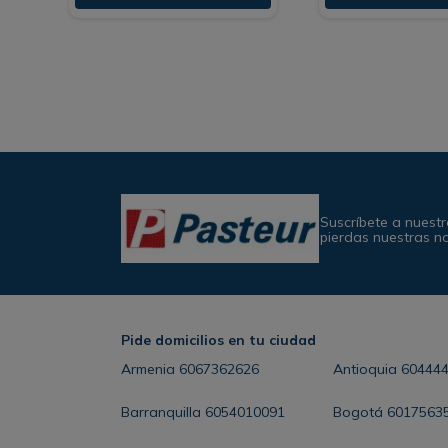
Suscríbete a nuestr
pierdas nuestras n
Pide domicilios en tu ciudad
Armenia
6067362626
Antioquia
60444
Barranquilla
6054010091
Bogotá
6017563