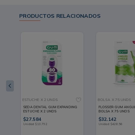
PRODUCTOS RELACIONADOS
ESTUCHE
X 2 UNDS
BOLSA
X 75 UNDS
SEDA DENTAL GUM EXPANDING
FLOSSER GUM ANGU
ESTUCHE X 2 UNDS
BOLSA X 75 UNDS
$
27
.
584
$
32
.
142
Unidad
$
13
.
792
Unidad
$
428
,
56