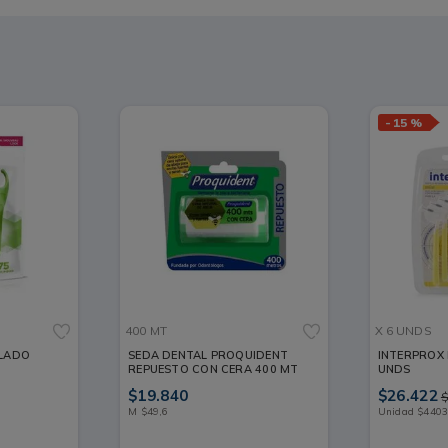
-
15 %
400 MT
X 6 UNDS
LADO
SEDA DENTAL PROQUIDENT
INTERPROX 
REPUESTO CON CERA 400 MT
UNDS
$
19
.
840
$
26
.
422
M
$
49
,
6
Unidad
$
440