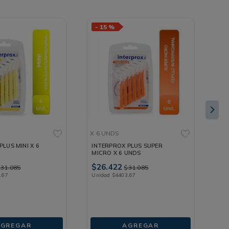
-
15 %
X 6 UNDS
PAG
PLUS MINI X 6
INTERPROX PLUS SUPER
SE
MICRO X 6 UNDS
LI
35 
$
26
.
422
$
1
$
31
.
085
$
31
.
085
3
,
67
Unidad
$
4403
,
67
Un
GREGAR
AGREGAR