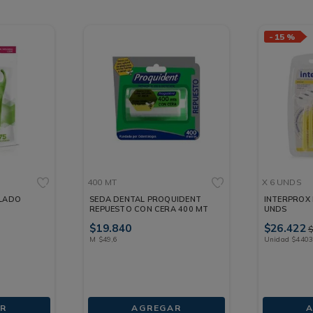
-
15 %
400 MT
X 6 UNDS
LADO
SEDA DENTAL PROQUIDENT
INTERPROX 
REPUESTO CON CERA 400 MT
UNDS
$
19
.
840
$
26
.
422
M
$
49
,
6
Unidad
$
440
R
AGREGAR
A