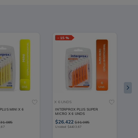
-
15 %
X 6 UNDS
PAG
PLUS MINI X 6
INTERPROX PLUS SUPER
SE
MICRO X 6 UNDS
LI
35 
$
26
.
422
$
1
$
31
.
085
$
31
.
085
3
,
67
Unidad
$
4403
,
67
Un