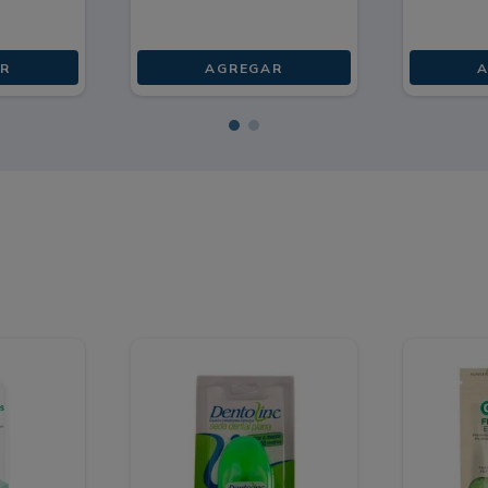
R
AGREGAR
A