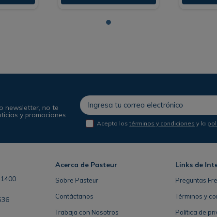
o newsletter, no te
oticias y promociones
Acepto los
términos y condiciones
y la
pol
Acerca de Pasteur
Links de Int
41400
Sobre Pasteur
Preguntas Fr
Contáctanos
Términos y co
536
Trabaja con Nosotros
Política de pr