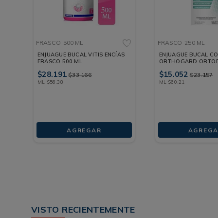
FRASCO
500 ML
FRASCO
250 ML
ENJUAGUE BUCAL VITIS ENCÍAS
ENJUAGUE BUCAL C
FRASCO 500 ML
ORTHOGARD ORTO
FRASCO 250 ML
$
28
.
191
$
15
.
052
$
33
.
166
$
23
.
157
ML
$
56
,
38
ML
$
60
,
21
AGREGAR
AGREGA
VISTO RECIENTEMENTE