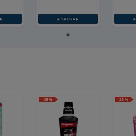
R
AGREGAR
-
35 %
-
25 %