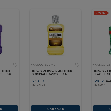
-
35 %
FRASCO
500 ML
FRASCO
25
TERINE
ENJUAGUE BUCAL LISTERINE
ENJUAGUE 
ASCO 500
ORIGINAL FRASCO 500 ML
PLAX ICE G
250 ML
$
38
.
173
$
9851
$
1
ML
$
76
,
35
ML
$
39
,
4
R
AGREGAR