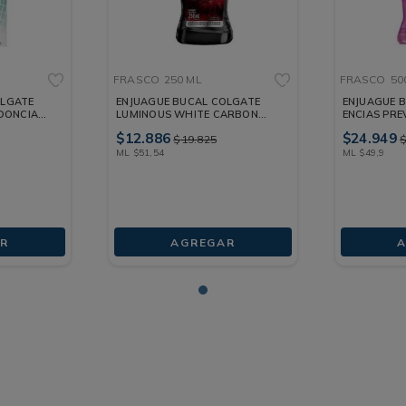
FRASCO
250 ML
FRASCO
50
OLGATE
ENJUAGUE BUCAL COLGATE
ENJUAGUE 
DONCIA
LUMINOUS WHITE CARBON
ENCIAS PRE
FRASCO 250 ML
FRASCO 50
$
12
.
886
$
24
.
949
$
19
.
825
ML
$
51
,
54
ML
$
49
,
9
R
AGREGAR