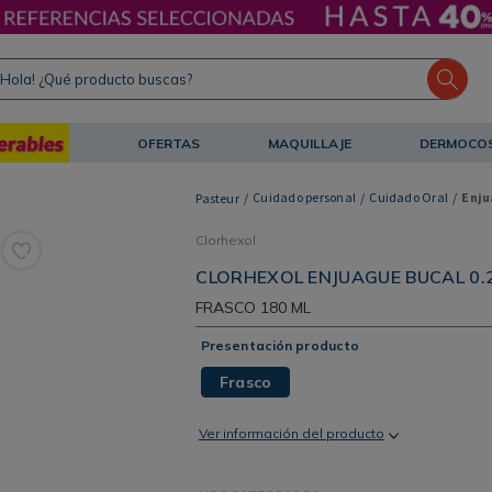
ola! ¿Qué producto buscas?
OFERTAS
MAQUILLAJE
DERMOCO
Cuidado personal
Cuidado Oral
Enju
Clorhexol
CLORHEXOL ENJUAGUE BUCAL 0.
FRASCO
180 ML
Presentación producto
Frasco
Ver información del producto