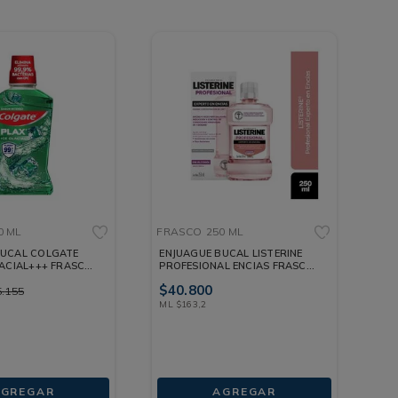
0 ML
FRASCO
250 ML
BUCAL COLGATE
ENJUAGUE BUCAL LISTERINE
LACIAL+++ FRASCO
PROFESIONAL ENCIAS FRASCO
250 ML
$
40
.
800
5
.
155
ML
$
163
,
2
AGREGAR
AGREGAR