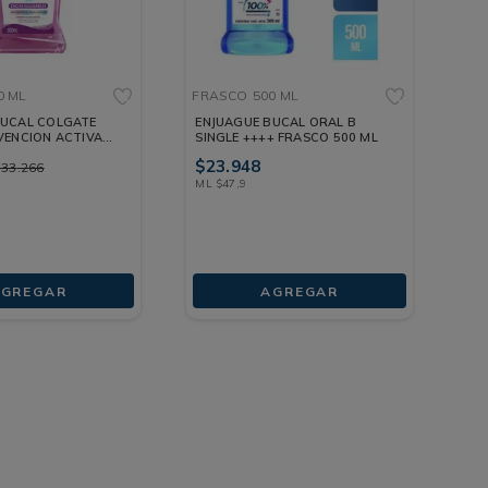
0 ML
FRASCO
500 ML
BUCAL COLGATE
ENJUAGUE BUCAL ORAL B
VENCION ACTIVA
SINGLE ++++ FRASCO 500 ML
0 ML
$
23
.
948
$
33
.
266
ML
$
47
,
9
AGREGAR
AGREGAR