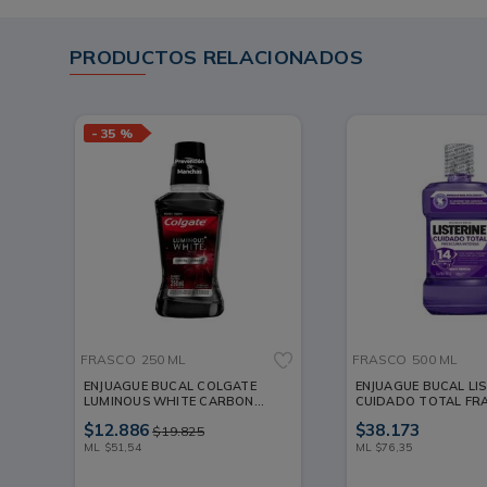
PRODUCTOS RELACIONADOS
-
35 %
FRASCO
250 ML
FRASCO
500 ML
ENJUAGUE BUCAL COLGATE
ENJUAGUE BUCAL LIS
LUMINOUS WHITE CARBON
CUIDADO TOTAL FR
FRASCO 250 ML
ML
$
12
.
886
$
38
.
173
$
19
.
825
ML
$
51
,
54
ML
$
76
,
35