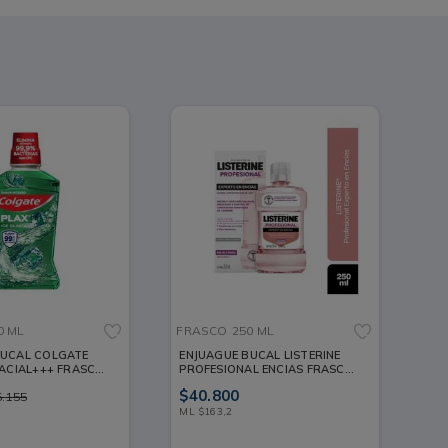
0 ML
FRASCO
250 ML
BUCAL COLGATE
ENJUAGUE BUCAL LISTERINE
LACIAL+++ FRASCO
PROFESIONAL ENCIAS FRASCO
250 ML
$
40
.
800
5
.
155
ML
$
163
,
2