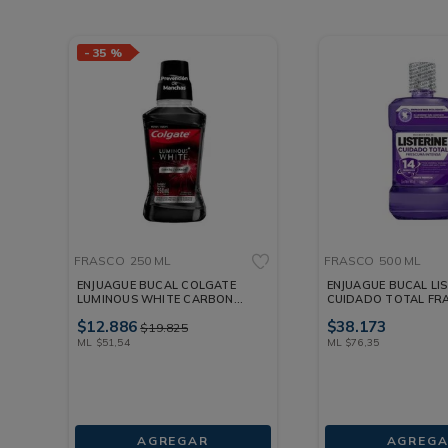
-
35 %
FRASCO
250 ML
FRASCO
500 ML
ENJUAGUE BUCAL COLGATE
ENJUAGUE BUCAL LIS
LUMINOUS WHITE CARBON
CUIDADO TOTAL FR
FRASCO 250 ML
ML
$
12
.
886
$
38
.
173
$
19
.
825
ML
$
51
,
54
ML
$
76
,
35
AGREGAR
AGREGA