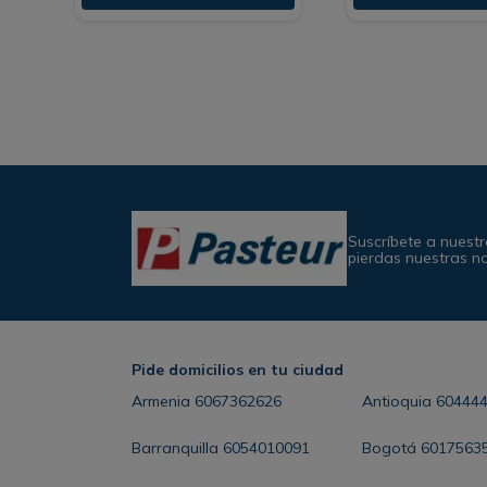
Suscríbete a nuestr
pierdas nuestras n
Pide domicilios en tu ciudad
Armenia
6067362626
Antioquia
60444
Barranquilla
6054010091
Bogotá
6017563