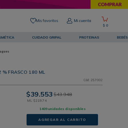
Mis favoritos
Mi cuenta
$
0
SMÉTICA
CUIDADO GRIPAL
PROTEINAS
BEBÉS
agues
2 % FRASCO 180 ML
Cód
:
257002
$
39
.
553
$
43
.
948
ML
$
219
,
74
1409
unidades disponibles
AGREGAR AL CARRITO