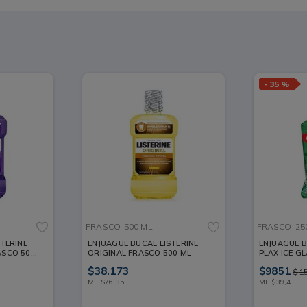
-
35 %
FRASCO
500 ML
FRASCO
25
TERINE
ENJUAGUE BUCAL LISTERINE
ENJUAGUE 
ASCO 500
ORIGINAL FRASCO 500 ML
PLAX ICE G
250 ML
$
38
.
173
$
9851
$
1
ML
$
76
,
35
ML
$
39
,
4