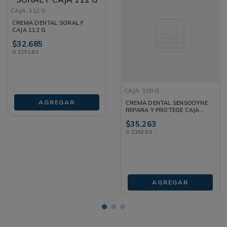
CAJA
112 G
CREMA DENTAL SORAL F
CAJA 112 G
$
32
.
685
G
$
291
,
83
CAJA
100 G
AGREGAR
CREMA DENTAL SENSODYNE
REPARA Y PROTEGE CAJA
100 G
$
35
.
263
G
$
352
,
63
AGREGAR