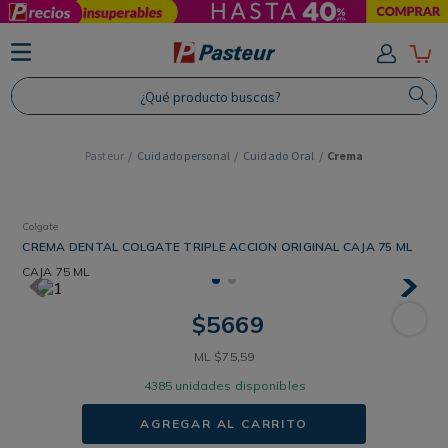
TÉRMINOS MÁS BUSCADOS
1
.
Protector Solar
¿Qué producto buscas?
2
.
Shampoo
3
.
Proteina
Cuidado personal
Cuidado Oral
Crema
4
.
Savvy
Colgate
CREMA DENTAL COLGATE TRIPLE ACCION ORIGINAL CAJA 75 ML
CAJA
75 ML
$
5669
ML
$
75
,
59
4385
unidades disponibles
AGREGAR AL CARRITO