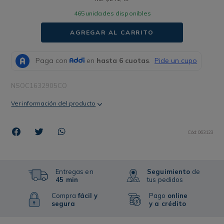
465
unidades disponibles
AGREGAR AL CARRITO
NSOC1632905CO
Ver información del producto
Cód
:
063123
Entregas en
Seguimiento
de
45 min
tus pedidos
Compra
fácil y
Pago
online
segura
y a crédito