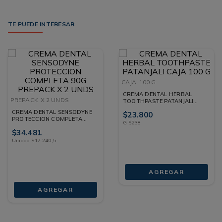
TE PUEDE INTERESAR
CAJA
100 G
CREMA DENTAL HERBAL
PREPACK
X 2 UNDS
TOOTHPASTE PATANJALI
CAJA 100 G
CREMA DENTAL SENSODYNE
$
23
.
800
PROTECCION COMPLETA
G
$
238
90G PREPACK X 2 UNDS
$
34
.
481
Unidad
$
17
.
240
,
5
AGREGAR
AGREGAR