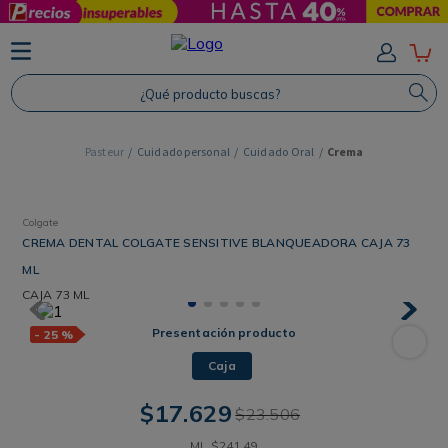
TÉRMINOS MÁS BUSCADOS
1
.
Protector Solar
¿Qué producto buscas?
2
.
Shampoo
3
.
Proteina
Cuidado personal
Cuidado Oral
Crema
4
.
Savvy
Colgate
CREMA DENTAL COLGATE SENSITIVE BLANQUEADORA CAJA 73
ML
CAJA
73 ML
Presentación producto
-
25 %
Caja
$
17
.
629
$
23
.
506
ML
$
241
,
49