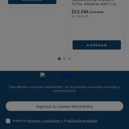
TOTAL ORIGINAL MINT CAJA
150 ML
$
22
.
384
$
29
.
846
ML
$
149
,
23
AGREGAR
Suscríbete a nuestro newsletter, no te pierdas nuestras noticias y
promociones
Acepto los
términos y condiciones
y la
política de privacidad