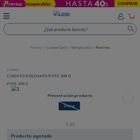
TÉRMINOS MÁS BUSCADOS
1
.
Protector Solar
¿Qué producto buscas?
2
.
Shampoo
3
.
Proteina
Cuerpo Sano
Refrigerados
Postres
4
.
Savvy
Cuidato
CUIDATO DOLCHATO POTE 208 G
POTE
208 G
Presentación producto
Única
G
$
0
Producto agotado