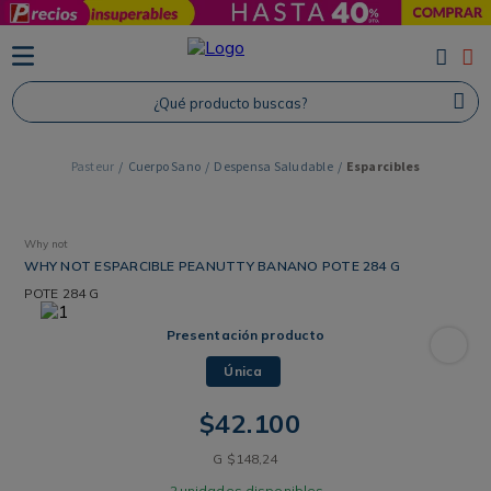
TÉRMINOS MÁS BUSCADOS
1
.
Protector Solar
¿Qué producto buscas?
2
.
Proteina
3
.
Shampoo
Cuerpo Sano
Despensa Saludable
Esparcibles
4
.
Savvy
Why not
WHY NOT ESPARCIBLE PEANUTTY BANANO POTE 284 G
POTE
284 G
Presentación producto
Única
$
42
.
100
G
$
148
,
24
2
unidades disponibles