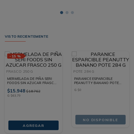
VISTO RECIENTEMENTE
-
15 %
FRASCO
250 G
POTE
284 G
MERMELADA DE PIÑA SERI
PARANICE ESPARCIBLE
FOODS SIN AZUCAR FRASCO
PEANUTTY BANANO POTE
250 G
284 G
$
15
.
948
G
$
0
$
18
.
762
G
$
63
,
79
NO DISPONIBLE
AGREGAR