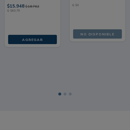
250 G
284 G
$
15
.
948
G
$
0
$
18
.
762
G
$
63
,
79
NO DISPONIBLE
AGREGAR