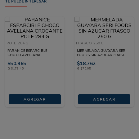
TE PUEDE INTERESAR
POTE
284 G
FRASCO
250 G
PARANICE ESPARCIBLE
MERMELADA GUAYABA SERI
CHOCO AVELLANA
FOODS SIN AZUCAR FRASCO
CROCANTE POTE 284 G
250 G
$
50
.
965
$
18
.
762
G
$
179
,
45
G
$
75
,
05
AGREGAR
AGREGAR