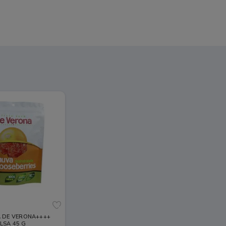
G
A DE VERONA++++
LSA 45 G