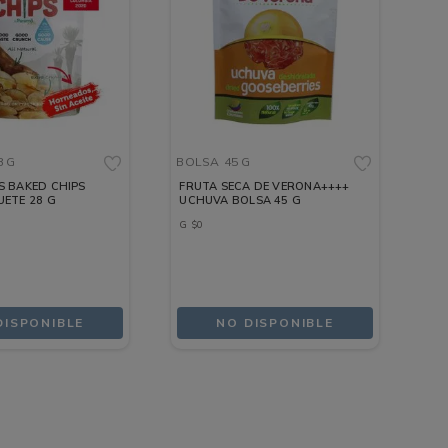
8 G
BOLSA
45 G
S BAKED CHIPS
FRUTA SECA DE VERONA++++
ETE 28 G
UCHUVA BOLSA 45 G
G
$
0
DISPONIBLE
NO DISPONIBLE