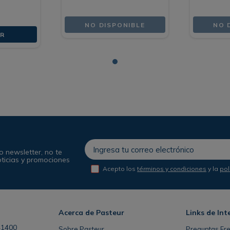
NO DISPONIBLE
NO 
R
o newsletter, no te
oticias y promociones
Acepto los
términos y condiciones
y la
pol
Acerca de Pasteur
Links de Int
41400
Sobre Pasteur
Preguntas Fr