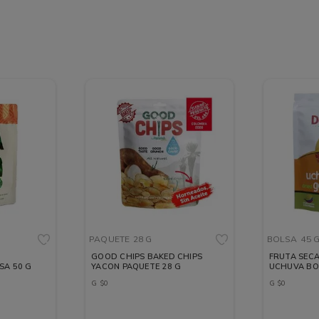
PAQUETE
28 G
BOLSA
45 
GOOD CHIPS BAKED CHIPS
FRUTA SEC
SA 50 G
YACON PAQUETE 28 G
UCHUVA BO
G
$
0
G
$
0