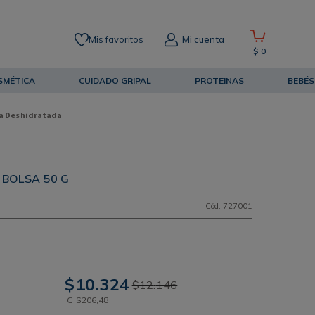
Mis favoritos
Mi cuenta
$
0
SMÉTICA
CUIDADO GRIPAL
PROTEINAS
BEBÉS
a Deshidratada
BOLSA 50 G
Cód
:
727001
$
10
.
324
$
12
.
146
G
$
206
,
48