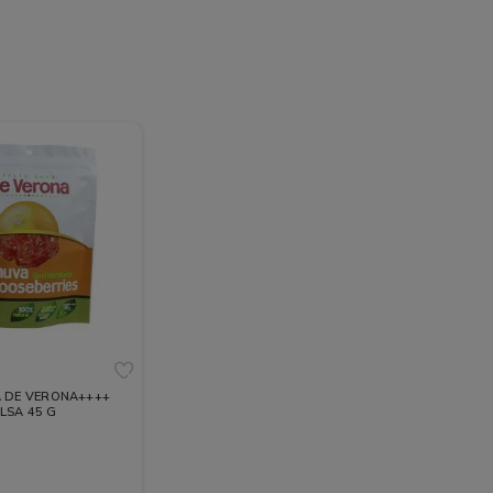
G
A DE VERONA++++
LSA 45 G