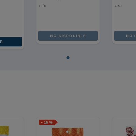
G
$
0
G
$
0
NO DISPONIBLE
NO 
R
-
15 %