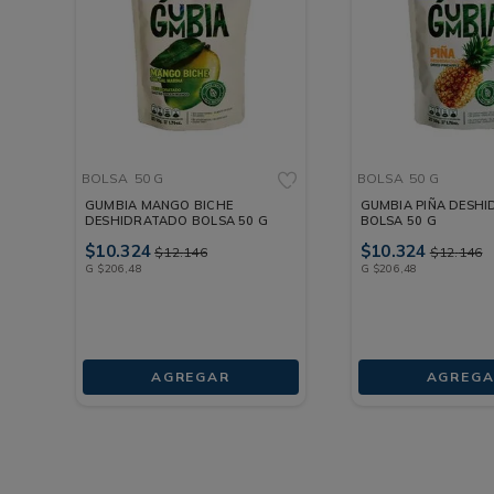
BOLSA
50 G
BOLSA
50 G
GUMBIA MANGO BICHE
GUMBIA PIÑA DESH
DESHIDRATADO BOLSA 50 G
BOLSA 50 G
$
10
.
324
$
10
.
324
$
12
.
146
$
12
.
146
G
$
206
,
48
G
$
206
,
48
AGREGAR
AGREGA