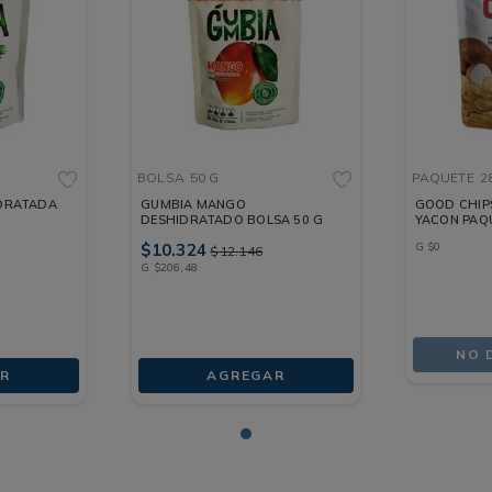
BOLSA
50 G
PAQUETE
2
IDRATADA
GUMBIA MANGO
GOOD CHIP
DESHIDRATADO BOLSA 50 G
YACON PAQU
$
10
.
324
G
$
0
$
12
.
146
G
$
206
,
48
NO 
R
AGREGAR