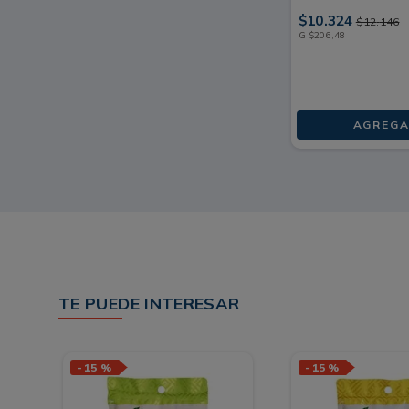
$
10
.
324
$
12
.
146
G
$
206
,
48
AGREGA
TE PUEDE INTERESAR
-
15 %
-
15 %