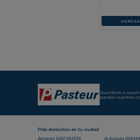
AGREGA
Suscríbete a nuestr
pierdas nuestras n
Pide domicilios en tu ciudad
Armenia
6067362626
Antioquia
60444