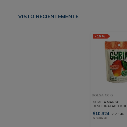
VISTO RECIENTEMENTE
-
15 %
BOLSA
50 G
GUMBIA MANGO
DESHIDRATADO BOL
$
10
.
324
$
12
.
146
G
$
206
,
48