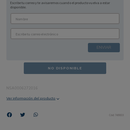
Escribe tu correo y te avisaremos cuando el producto vuelva a estar
disponible.
ENVIAR
NO DISPONIBLE
NSA0006272016
Ver información del producto
Cód
:
749003