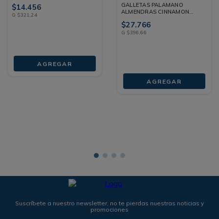
GALLETAS PALAMANO
$
14
.
456
ALMENDRAS CINNAMON
G
$
321
,
24
DOYPACK 70 G
$
27
.
766
G
$
396
,
66
AGREGAR
AGREGAR
Suscríbete a nuestro newsletter, no te pierdas nuestras noticias y
promociones