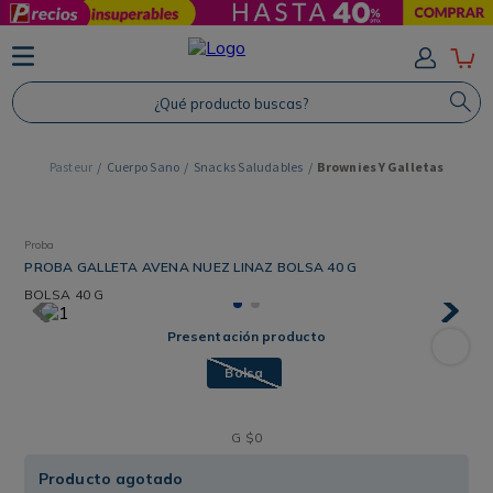
TÉRMINOS MÁS BUSCADOS
1
.
Protector Solar
¿Qué producto buscas?
2
.
Proteina
3
.
Shampoo
Cuerpo Sano
Snacks Saludables
Brownies Y Galletas
4
.
Savvy
Proba
PROBA GALLETA AVENA NUEZ LINAZ BOLSA 40 G
BOLSA
40 G
Presentación producto
Bolsa
G
$
0
Producto agotado