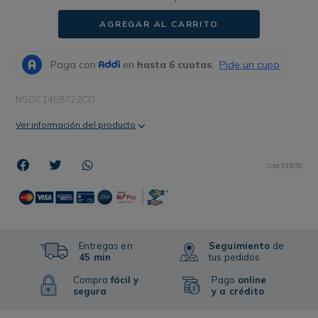
AGREGAR AL CARRITO
NSOC1458722CO
Ver información del producto
Cód
:
513050
Entregas en
Seguimiento
de
45 min
tus pedidos
Compra
fácil y
Pago
online
segura
y a crédito