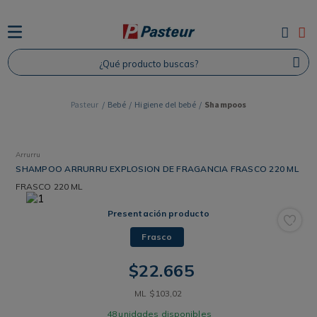
TÉRMINOS MÁS BUSCADOS
¿Qué producto buscas?
1
.
Protector Solar
2
.
Proteina
3
.
Shampoo
Bebé
Higiene del bebé
Shampoos
4
.
Savvy
Arrurru
SHAMPOO ARRURRU EXPLOSION DE FRAGANCIA FRASCO 220 ML
FRASCO
220 ML
Presentación producto
Frasco
$
22
.
665
ML
$
103
,
02
48
unidades disponibles