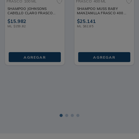
FRASCO
100 ML
FRASCO
400 ML
SHAMPOO JOHNSONS
SHAMPOO MUSS BABY
CABELLO CLARO FRASCO
MANZANILLA FRASCO 400
100 ML
ML
$
15
.
982
$
25
.
141
ML
$
159
,
82
ML
$
62
,
85
AGREGAR
AGREGAR