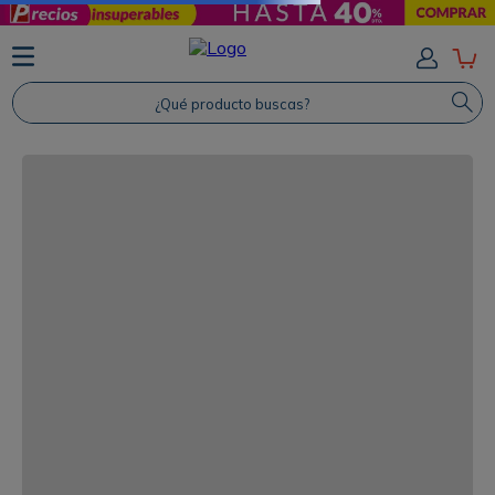
¿Qué producto buscas?
TÉRMINOS MÁS BUSCADOS
1
.
Protector Solar
2
.
Shampoo
3
.
Proteina
4
.
Savvy