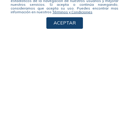
estadísticos de la navegación de nuestros usuarios y mejorar
nuestros servicios. Si acepta o continúa navegando,
consideramos que acepta su uso.
Puedes encontrar mas
información en nuestros
Términos y Condiciones
ACEPTAR
Suscríbete a nuestro newsletter, no te pierdas nuestras noticias y
promociones