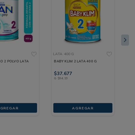
LATA
400 G
LA
O 2 POLVO LATA
BABY KLIM 2 LATA 400 G
NU
LA
$
37
.
677
$
1
G
$
94
,
19
G
$
GREGAR
AGREGAR