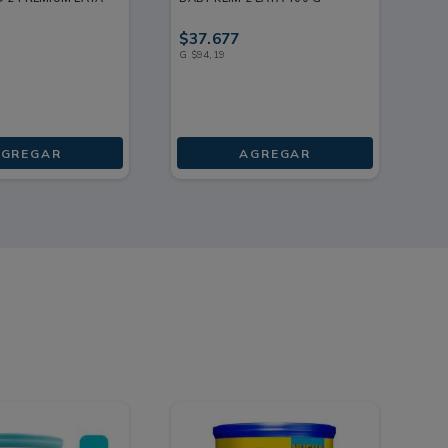
90
$
37
.
677
$
1
G
$
94
,
19
G
$
GREGAR
AGREGAR