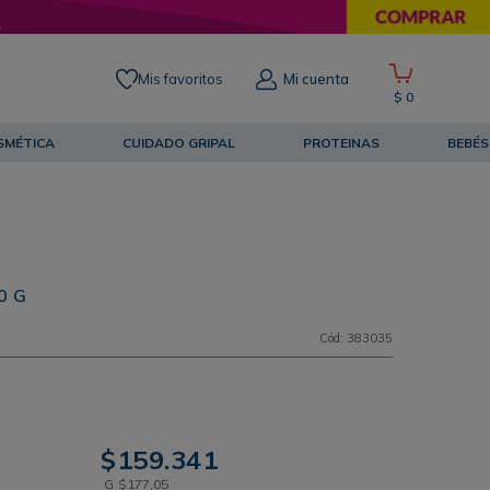
Mis favoritos
Mi cuenta
$
0
SMÉTICA
CUIDADO GRIPAL
PROTEINAS
BEBÉS
0 G
Cód
:
383035
$
159
.
341
G
$
177
,
05