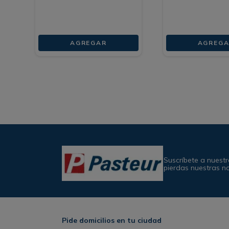
AGREGAR
AGREGA
Suscríbete a nuestr
pierdas nuestras n
Pide domicilios en tu ciudad