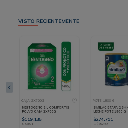
VISTO RECIENTEMENTE
CAJA
2X700G
POTE
1800 G
NESTOGENO 2 L COMFORTIS
SIMILAC ETAPA 2 5HMOS
POLVO CAJA 2X700G
LECHE POTE 1800 G
$
119
.
135
$
274
.
711
G
$
85
,
1
G
$
152
,
62