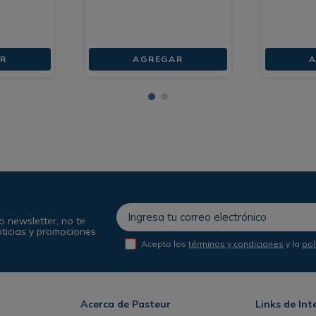
R
AGREGAR
A
o newsletter, no te
oticias y promociones
Acepto los
términos y condiciones
y la
pol
Acerca de Pasteur
Links de Int