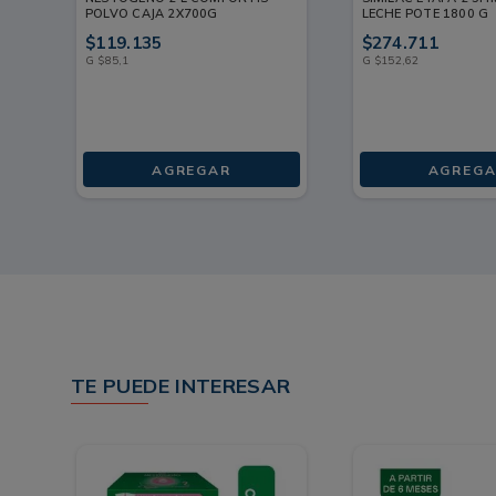
POLVO CAJA 2X700G
LECHE POTE 1800 G
$
119
.
135
$
274
.
711
G
$
85
,
1
G
$
152
,
62
AGREGAR
AGREGA
TE PUEDE INTERESAR