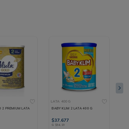
LATA
400 G
LA
 2 PREMIUM LATA
BABY KLIM 2 LATA 400 G
NA
90
$
37
.
677
$
1
G
$
94
,
19
G
$