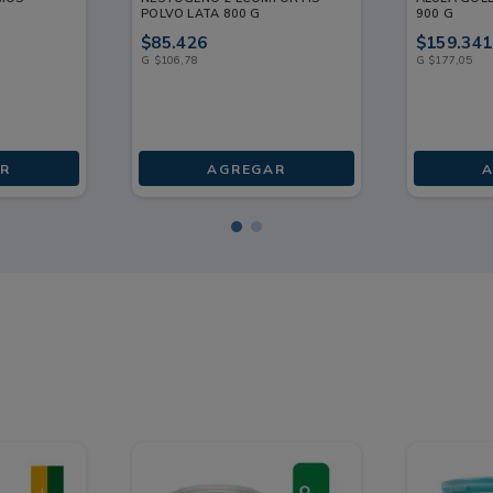
POLVO LATA 800 G
900 G
$
85
.
426
$
159
.
341
G
$
106
,
78
G
$
177
,
05
R
AGREGAR
A