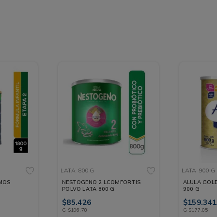
LATA
800 G
LATA
900 G
NESTOGENO 2 LCOMFORTIS
ALULA GOLD
POLVO LATA 800 G
900 G
$
85
.
426
$
159
.
341
G
$
106
,
78
G
$
177
,
05