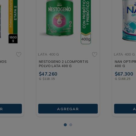
LATA
400 G
LATA
400 G
NESTOGENO 2 LCOMFORTIS
NAN OPTIPR
POLVO LATA 400 G
400 G
$
47
.
260
$
67
.
300
G
$
118
,
15
G
$
168
,
25
R
AGREGAR
A