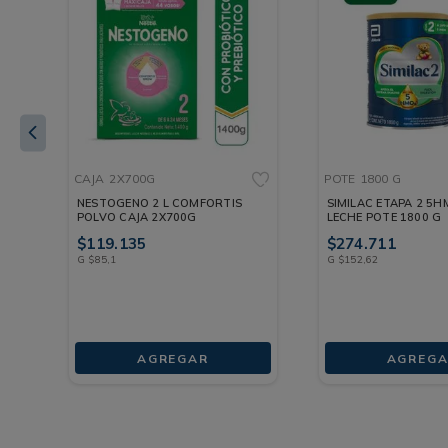
CAJA
2X700G
POTE
1800 G
NESTOGENO 2 L COMFORTIS
SIMILAC ETAPA 2 5HMOS
POLVO CAJA 2X700G
LECHE POTE 1800 G
$
119
.
135
$
274
.
711
G
$
85
,
1
G
$
152
,
62
AGREGAR
AGREGA