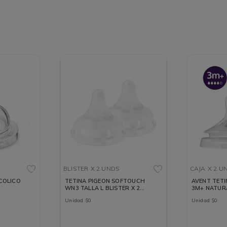
BLISTER
X 2 UNDS
CAJA
X 2 U
 COLICO
TETINA PIGEON SOFTOUCH
AVENT TETIN
WN3 TALLA L BLISTER X 2
3M+ NATUR
UNDS
X 2 UNDS
Unidad
$
0
Unidad
$
0