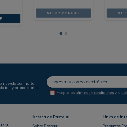
NO DISPONIBLE
NO 
R
o newsletter, no te
oticias y promociones
Acepto los
términos y condiciones
y la
pol
Acerca de Pasteur
Links de Int
41400
Sobre Pasteur
Preguntas Fr