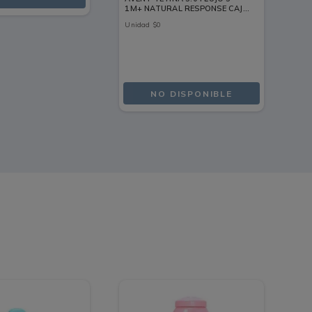
1M+ NATURAL RESPONSE CAJA
TW
X 2 UNDS
CA
Unidad
$
0
ML
NO DISPONIBLE