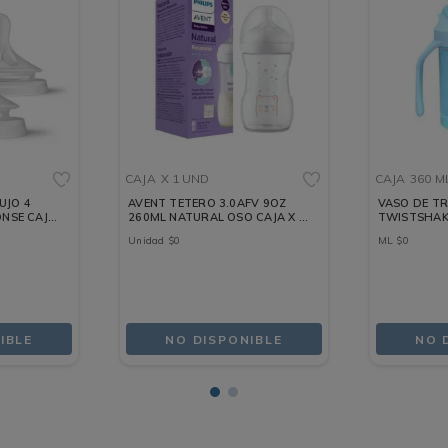
CAJA
X 1 UND
CAJA
360 M
UJO 4
AVENT TETERO 3.0AFV 9OZ
VASO DE TR
NSE CAJA
260ML NATURAL OSO CAJA X 1
TWISTSHAKE
UND
AZUL CAJA 
Unidad
$
0
ML
$
0
IBLE
NO DISPONIBLE
NO 