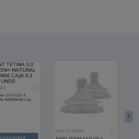
NDS
A 3.0 FLUJO 4
AL RESPONSE CAJA
CAJA
X 2 UNDS
CA
DISPONIBLE
AVENT TETINA 3.0 FLUJO 3
VA