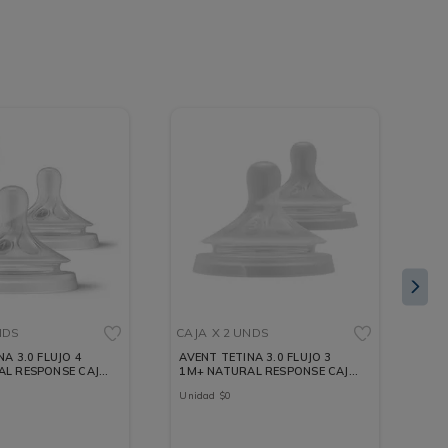
NDS
CAJA
X 2 UNDS
CA
A 3.0 FLUJO 4
AVENT TETINA 3.0 FLUJO 3
VA
AL RESPONSE CAJA
1M+ NATURAL RESPONSE CAJA
TW
X 2 UNDS
CA
Unidad
$
0
ML