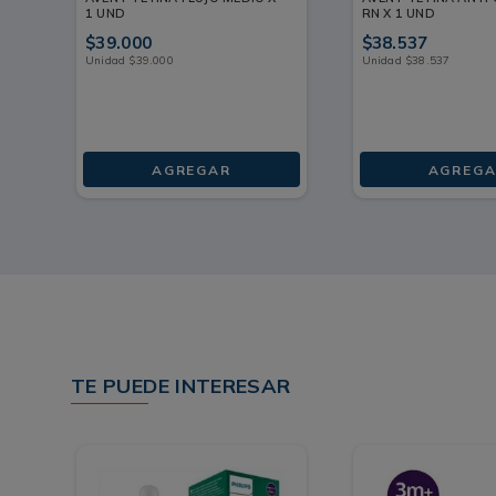
1 UND
RN X 1 UND
$
39
.
000
$
38
.
537
Unidad
$
39
.
000
Unidad
$
38
.
537
AGREGAR
AGREGA
TE PUEDE INTERESAR