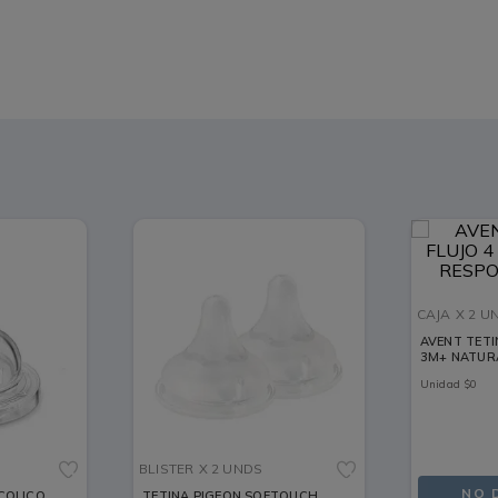
CAJA
X 2 U
AVENT TETIN
3M+ NATUR
X 2 UNDS
Unidad
$
0
BLISTER
X 2 UNDS
NO 
 COLICO
TETINA PIGEON SOFTOUCH