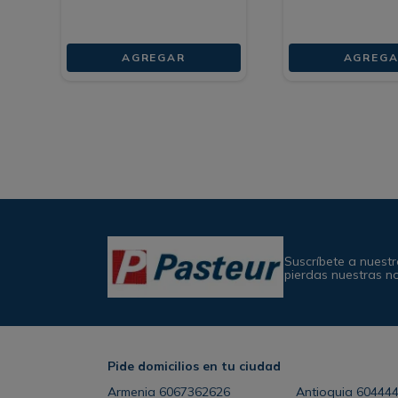
AGREGAR
AGREGA
Suscríbete a nuestr
pierdas nuestras n
Pide domicilios en tu ciudad
Armenia
6067362626
Antioquia
60444