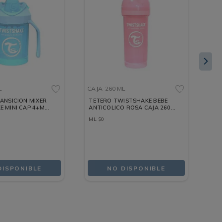
L
CAJA
260 ML
9 
ANSICION MIXER
TETERO TWISTSHAKE BEBE
TE
 MINI CAP 4+M
ANTICOLICO ROSA CAJA 260
360 ML
ML
ML
$
0
Oz
DISPONIBLE
NO DISPONIBLE