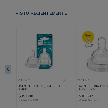
VISTO RECIENTEMENTE
X 1 UND
X 1 UND
AVENT TETINA FLUJO MEDIO X
AVENT TETINA ANTI
1 UND
RN X 1 UND
$
39
.
000
$
38
.
537
Unidad
$
39
.
000
Unidad
$
38
.
537